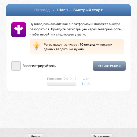
Путевод
•
Шаг 1
—
Быстрый старт
Путевод познакомит вас с платформой и поможет быстро
разобраться. Пройдите регистрацию через телеграм-бота,
чтобы перейти к следующему шагу.
Регистрация занимает
10 секунд
— никаких
данных вводить не нужно.
Зарегистрируйтесь
РЕГИСТРАЦИЯ
Прогресс: 0%
0 / 1
Шаг
1
/ 15
Нексус
Экосистема