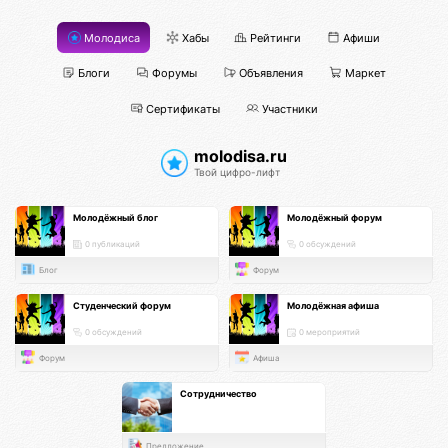
Молодиса
Хабы
Рейтинги
Афиши
Блоги
Форумы
Объявления
Маркет
Сертификаты
Участники
molodisa.ru
Твой цифро-лифт
Молодёжный блог
Молодёжный форум
0 публикаций
0 обсуждений
Блог
Форум
Студенческий форум
Молодёжная афиша
0 обсуждений
0 мероприятий
Форум
Афиша
Сотрудничество
Предложение