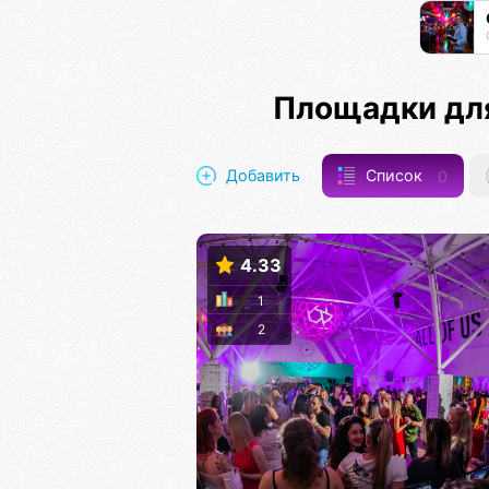
Площадки дл
Добавить
Список
0
4.33
1
2