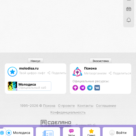
Нексус
Экосистема
molodisa.ru
Псиона
Твой цифро-лифт
Поделиться
Метаорганизм
Поделиться
Официальные ресурсы:
Молодиса
Официальный хаб
1995–2026 ©
Псиона
О проекте
Контакты
Соглашение
Конфиденциальность
С нами КО 🕉️
Молодиса
Войти
Чаты
Гринд