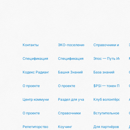
Контакты
ЭКО-поселения
Справочники и рейти
Спецификация
Спецификация
Эпос — Путь Исслед
Кодекс Радианта
Башня Знаний
База знаний
О проекте
О проекте
$PSI — токен Псион
Центр коммуникаций
Раздел для участников
Клуб волонтёров
О проекте
Справочники
Вступительное слов
Репетиторство
Коучинг
Для партнёров