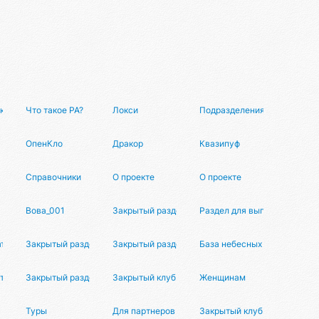
к разметки данных
Что такое РА?
Локси
Подразделения
ма
ОпенКло
Дракор
Квазипуф
Справочники
О проекте
О проекте
Вова_001
Закрытый раздел
Раздел для выпускников
аторов
Закрытый раздел
Закрытый раздел
База небесных тел
аторов
Закрытый раздел
Закрытый клуб
Женщинам
Туры
Для партнеров
Закрытый клуб МД