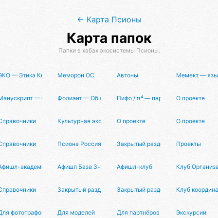
← Карта Псионы
Карта папок
Папки в хабах экосистемы Псионы.
нги
ЭКО — Этика Квантового Организма
Меморон ОС
Автоны
Мемект — язы
ователя
Манускрипт — Опенсорсная Философия
Фолиант — Общая Книга Знаний
Пифо / π⁴ — партнерская програм
О проекте
Справочники
Культурная экспансия
О проекте
О проекте
ы
Справочники
Псиона Россия
Закрытый раздел
Проекты
Афишл-академия
Афишл База Знаний
Афишл-клуб
Клуб Организ
о
Справочники
Закрытый раздел
Закрытый раздел
Клуб координ
Для фотографов
Для моделей
Для партнёров
Экскурсии