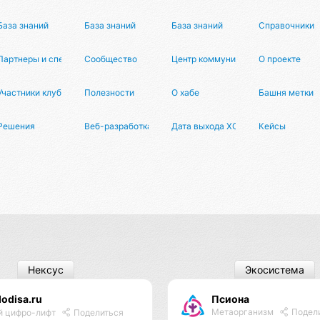
База знаний
База знаний
База знаний
Справочники
Партнеры и спецпроекты
Сообщество
Центр коммуникаций
О проекте
Участники клуба
Полезности
О хабе
Башня метки
Решения
Веб-разработка
Дата выхода XCOM 3
Кейсы
Нексус
Экосистема
odisa.ru
Псиона
Метаорганизм
Подел
й цифро-лифт
Поделиться