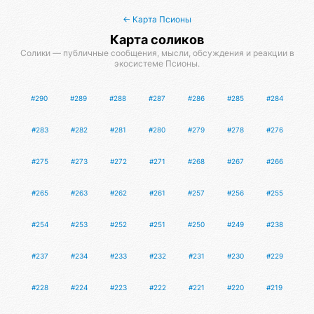
← Карта Псионы
Карта соликов
Солики — публичные сообщения, мысли, обсуждения и реакции в
экосистеме Псионы.
#290
#289
#288
#287
#286
#285
#284
#283
#282
#281
#280
#279
#278
#276
#275
#273
#272
#271
#268
#267
#266
#265
#263
#262
#261
#257
#256
#255
#254
#253
#252
#251
#250
#249
#238
#237
#234
#233
#232
#231
#230
#229
#228
#224
#223
#222
#221
#220
#219