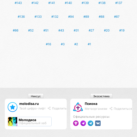
#143
#142
#141
#140
#139
#138
#137
#136
#133
#132
#94
#89
#88
#87
#86
#52
#51
#43
#31
#27
#20
#19
#16
#3
#2
#1
Нексус
Экосистема
molodisa.ru
Псиона
Твой цифро-лифт
Поделиться
Метаорганизм
Поделиться
Официальные ресурсы:
Молодиса
Официальный хаб