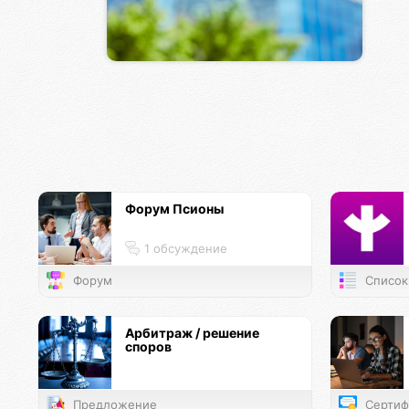
Форум Псионы
1 обсуждение
Форум
Список
Арбитраж / решение
споров
Предложение
Сертиф