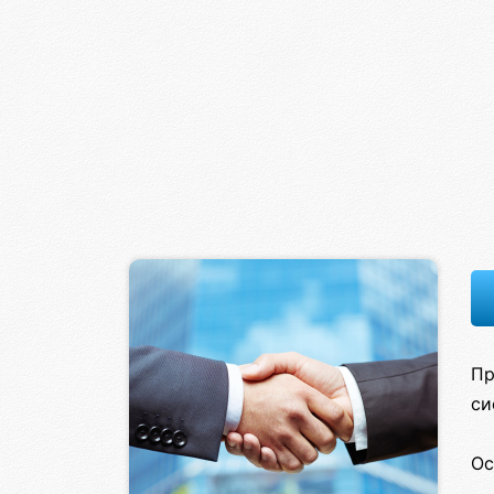
Пр
си
Ос