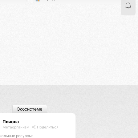
Экосистема
Псиона
Метаорганизм
Поделиться
иальные ресурсы: