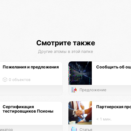
Смотрите также
Другие атомы в этой папке
Пожелания и предложения
Сообщить об о
0 объектов
Предложение
Сертификация
Партнерская пр
тестировщиков Псионы
< 1 мин.
икатор
Статья