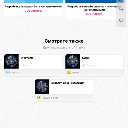
Разработка телеграм-бота или приложения
Разработка онлайн-сервиса или системы
автоматизации
300 000 руб.
300 000 руб.
Смотрите также
Другие атомы в этой папке
О студии
Кейсы
< 1 мин.
12 атомов
Статья
Папка
Бесплатная консультация
Предложение