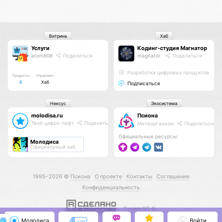
Витрина
Хаб
Услуги
Кодинг-студия Магнатор
atom808
Поделиться
magnator
Поделиться
Разработка цифровых продуктов
Продукты
Управляет
6
Хаб
Подписаться
Нексус
Экосистема
molodisa.ru
Псиона
Твой цифро-лифт
Поделиться
Метаорганизм
Поделиться
Официальные ресурсы:
Молодиса
Официальный хаб
1995–2026 ©
Псиона
О проекте
Контакты
Соглашение
Конфиденциальность
С нами КО 🕉️
Молодиса
Войти