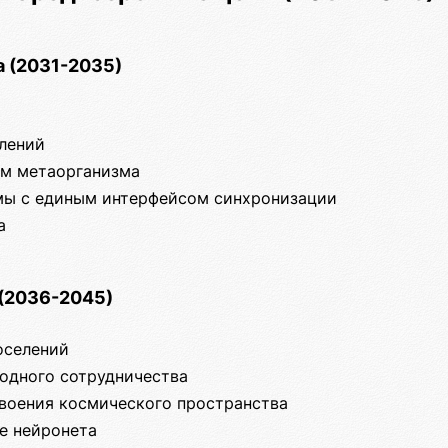
 (2031-2035)
елений
ум метаорганизма
мы с единым интерфейсом синхронизации
а
(2036-2045)
оселений
родного сотрудничества
своения космического пространства
ие нейронета