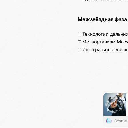
Межзвёздная фаза 
◻️ Технологии дальн
◻️ Метаорганизм Мле
◻️ Интеграции с вне
Статья