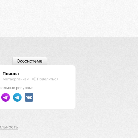
Экосистема
Псиона
Метаорганизм
Поделиться
иальные ресурсы:
альность