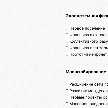
Экосистемная фаза
◻️ Первое поселение
◻️ Франшиза эко-пос
◻️ Коллективного раз
◻️ Франшиза платфор
◻️ Прототип нейронет
Масштабирование 
◻️ Расширение сети п
◻️ Развитие междуна
◻️ Первые проекты о
◻️ Массовое внедрен