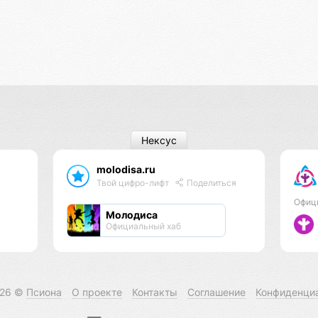
Нексус
molodisa.ru
Твой цифро-лифт
Поделиться
Офиц
Молодиса
Официальный хаб
026 ©
Псиона
О проекте
Контакты
Соглашение
Конфиденци