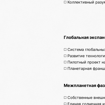
◻️ Коллективный разу
Глобальная экспан
◻️ Система глобальн
◻️ Развитие техноло
◻️ Пилотный проект н
◻️ Планетарная фран
Межпланетная фаз
◻️ Собственные внеш
◻️ Единая солнечная 