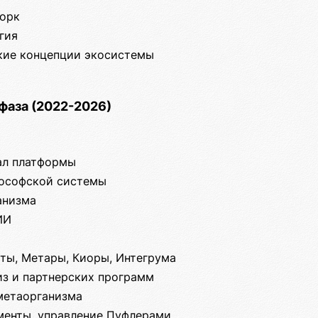
орк
гия
кие концепции экосистемы
фаза (2022-2026)
ал платформы
ософской системы
анизма
ИИ
кты, Метары, Киоры, Интегрума
из и партнерских программ
 метаорганизма
менты, управление Пуфлерами