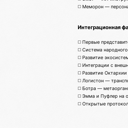
◻️ Меморон — персон
Интеграционная фа
◻️ Первые представит
◻️ Система народного
◻️ Развитие экосист
◻️ Интеграции с вне
◻️ Развитие Октархи
◻️ Логистон — трансп
◻️ Ботра — метаорга
◻️ Эмма и Пуфлер на
◻️ Открытые протоко