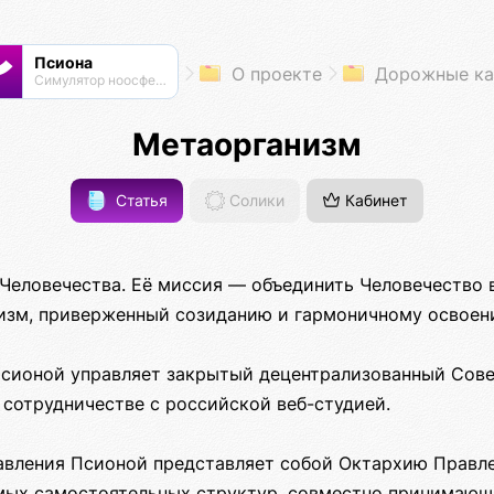
Псиона
О проекте
Дорожные ка
Cимулятор ноосферы
Метаорганизм
Статья
Солики
Кабинет
Человечества. Её миссия — объединить Человечество 
зм, приверженный созиданию и гармоничному освоен
Псионой управляет закрытый децентрализованный Сове
 сотрудничестве с российской веб-студией.
авления Псионой представляет собой Октархию Правле
мых самостоятельных структур, совместно принимающ