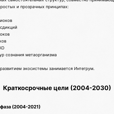
простых и прозрачных принципах:
биоков
исдикций
иоков
ков
КО
тур сознания метаорганизма
 развитием экосистемы занимается Интегрум.
Краткосрочные цели (2004-2030)
фаза (2004-2021)