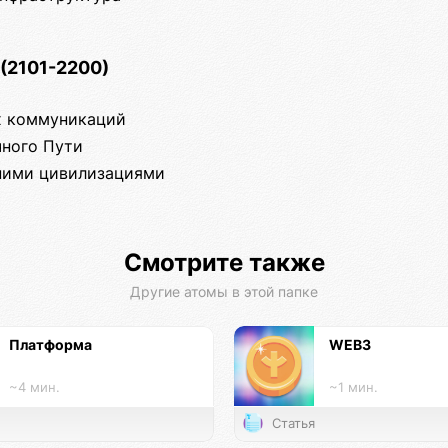
(2101-2200)
их коммуникаций
чного Пути
шними цивилизациями
Смотрите также
Другие атомы в этой папке
Платформа
WEB3
~4 мин.
~1 мин.
Статья