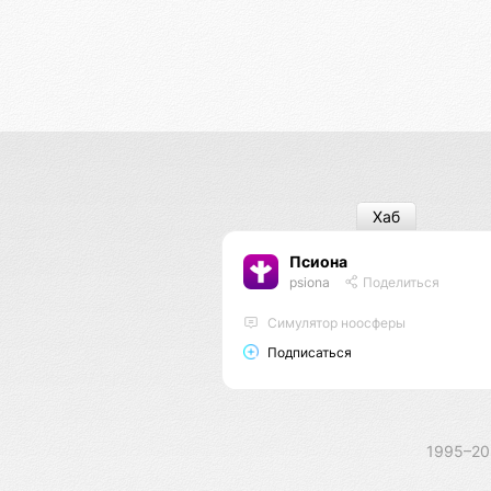
Хаб
Псиона
psiona
Поделиться
Cимулятор ноосферы
Подписаться
1995–2