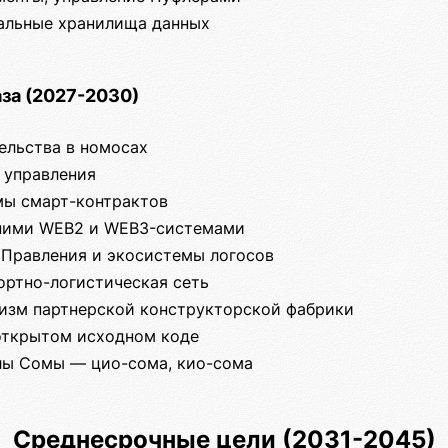
альные хранилища данных
за (2027-2030)
ельства в номосах
 управления
емы смарт-контрактов
шними WEB2 и WEB3-системами
и Правления и экосистемы логосов
ортно-логистическая сеть
низм партнерской конструкторской фабрики
 открытом исходном коде
лы Сомы — цио-сома, кио-сома
Среднесрочные цели (2031-2045)