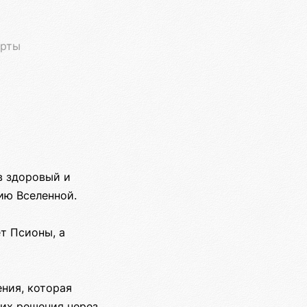
рты
в здоровый и
ию Вселенной.
т Псионы, а
ния, которая
их решения через