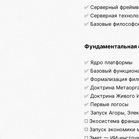
✅ Серверный фреймв
✅ Серверная техноло
✅ Базовые философс
Фундаментальная 
✅ Ядро платформы
✅ Базовый функцион
✅ Формализация фил
✅ Доктрина Метаорг
✅ Доктрина Живого 
✅ Первые логосы
✅ Запуск Агоры, Эле
◻️ Экосистема франш
◻️ Запуск экономики
◻️ Эмет — ИИ-инстру