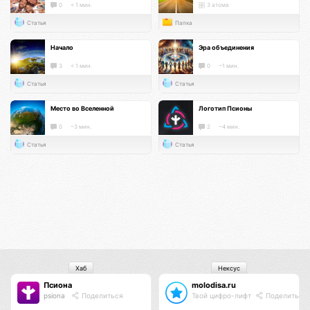
0
< 1 мин.
3 атома
Статья
Папка
Начало
Эра объединения
3
< 1 мин.
0
~1 мин.
Статья
Статья
Место во Вселенной
Логотип Псионы
0
~3 мин.
2
~4 мин.
Статья
Статья
Хаб
Нексус
Псиона
molodisa.ru
psiona
Поделиться
Твой цифро-лифт
Поделиться