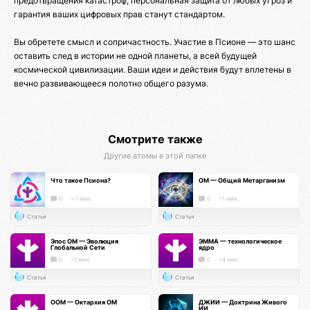
предотвращения катастроф, персональная защита от любых угроз и
гарантия ваших цифровых прав станут стандартом.
Вы обретете смысл и сопричастность. Участие в Псионе — это шанс
оставить след в истории не одной планеты, а всей будущей
космической цивилизации. Ваши идеи и действия будут вплетены в
вечно развивающееся полотно общего разума.
Смотрите также
Другие атомы в этой папке
Что такое Псиона?
ОМ — Общий Метарганизм
0
< 1 мин.
0
~1 мин.
Статья
Статья
Эпос ОМ — Эволюция
ЭММА — технологическое
Глобальной Сети
ядро
0
~1 мин.
0
~4 мин.
Статья
Статья
ООМ — Октархия ОМ
ДЖИИ — Доктрина Живого
ИИ