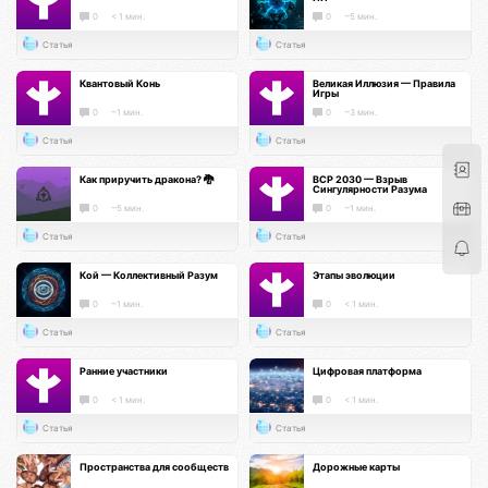
0
< 1 мин.
0
~5 мин.
Статья
Статья
Квантовый Конь
Великая Иллюзия — Правила
Игры
0
~1 мин.
0
~3 мин.
Статья
Статья
Как приручить дракона? 🐉
ВСР 2030 — Взрыв
Сингулярности Разума
0
~5 мин.
0
~1 мин.
Статья
Статья
Кой — Коллективный Разум
Этапы эволюции
0
~1 мин.
0
< 1 мин.
Статья
Статья
Ранние участники
Цифровая платформа
0
< 1 мин.
0
< 1 мин.
Статья
Статья
Пространства для сообществ
Дорожные карты