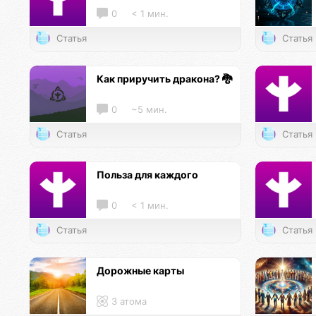
0
< 1 мин.
Статья
Статья
Как приручить дракона? 🐉
0
~5 мин.
Статья
Статья
Польза для каждого
0
< 1 мин.
Статья
Статья
Дорожные карты
3 атома