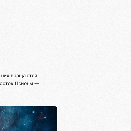
з них вращаются
 росток Псионы —