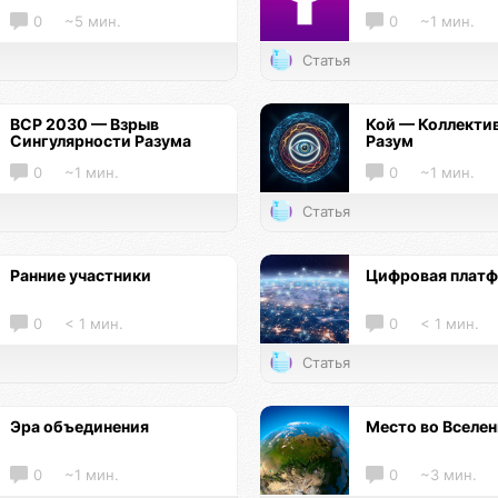
0
~5 мин.
0
~1 мин.
Статья
ВСР 2030 — Взрыв
Кой — Коллекти
Сингулярности Разума
Разум
0
~1 мин.
0
~1 мин.
Статья
Ранние участники
Цифровая плат
0
< 1 мин.
0
< 1 мин.
Статья
Эра объединения
Место во Вселе
0
~1 мин.
0
~3 мин.