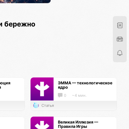
и бережно
люция
ЭММА — технологическое
и
ядро
0
~4 мин.
Статья
Великая Иллюзия —
Правила Игры