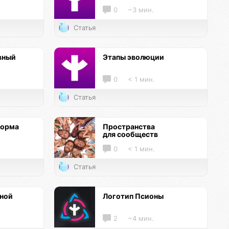
0
~3 мин.
Статья
вный
Этапы эволюции
0
< 1 мин.
Статья
форма
Пространства
для сообществ
0
< 1 мин.
Статья
нной
Логотип Псионы
2
~4 мин.