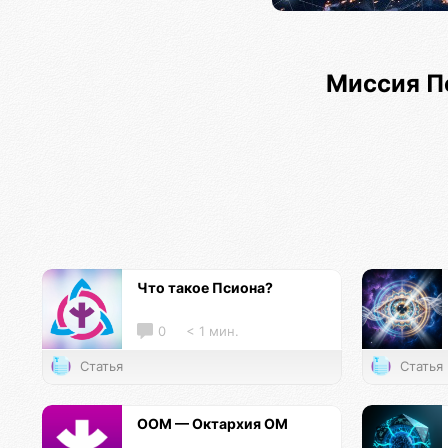
Миссия П
Что такое Псиона?
0
< 1 мин.
Статья
Статья
ООМ — Октархия ОМ