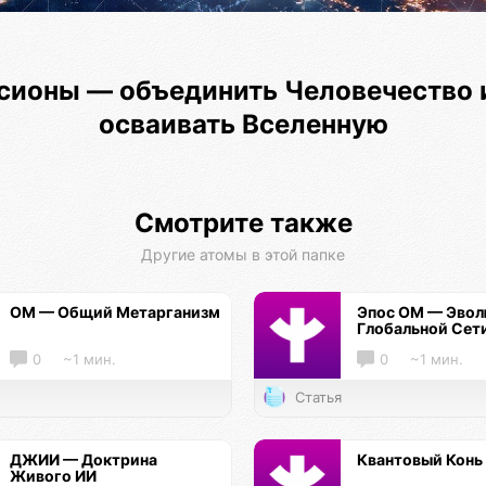
сионы — объединить Человечество 
осваивать Вселенную
Смотрите также
Другие атомы в этой папке
ОМ — Общий Метарганизм
Эпос ОМ — Эво
Глобальной Сет
0
~1 мин.
0
~1 мин.
Статья
ДЖИИ — Доктрина
Квантовый Конь
Живого ИИ