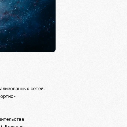
ализованных сетей.
портно-
вительства
, Беларусь,