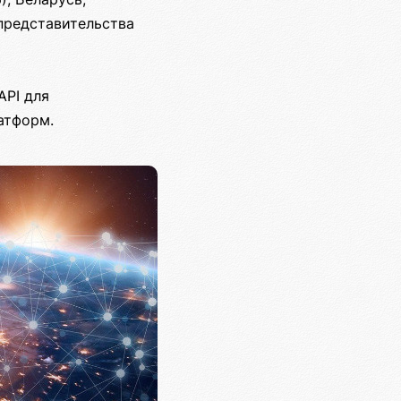
представительства
API для
атформ.