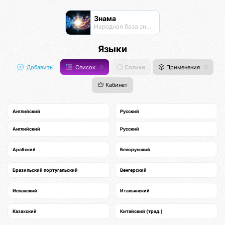
Знама
Народная база знаний
Языки
Добавить
Список
0
Солики
Применения
0
Кабинет
Английский
Русский
Английский
Русский
Арабский
Белорусский
Бразильский португальский
Венгерский
Испанский
Итальянский
Казахский
Китайский (трад.)