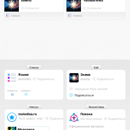
Валюты
Часовые пояса
19 объектов
38 объектов
Список
Список
Список
Хаб
Языки
Знама
atom563
Поделиться
znama
Поделиться
Народная база знаний
Элементы
Добавить
26
Подписаться
Нексус
Экосистема
molodisa.ru
Псиона
Твой цифро-лифт
Поделиться
Метаорганизм
Поделиться
Официальные ресурсы:
Молодиса