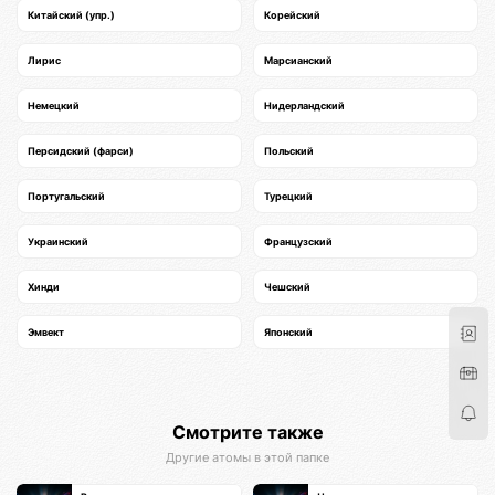
Китайский (упр.)
Корейский
Лирис
Марсианский
Немецкий
Нидерландский
Персидский (фарси)
Польский
Португальский
Турецкий
Украинский
Французский
Хинди
Чешский
Эмвект
Японский
Смотрите также
Другие атомы в этой папке