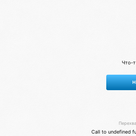
Что-т
Н
Перехва
Call to undefined f