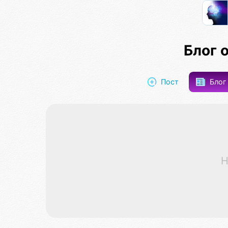
Блог 
Пост
Бло
Н