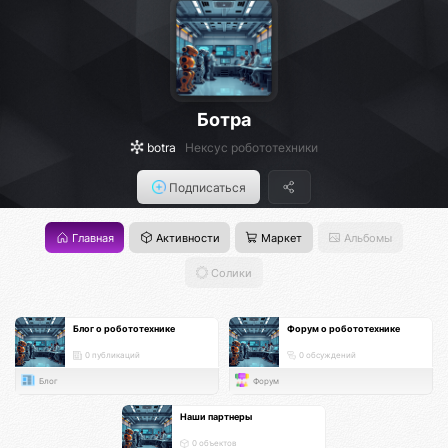
Ботра
botra
Нексус робототехники
Подписаться
Главная
Активности
Маркет
Альбомы
Солики
Блог о робототехнике
Форум о робототехнике
0 публикаций
0 обсуждений
Блог
Форум
Наши партнеры
0 объектов