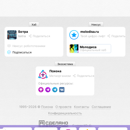
Хаб
Нексус
Ботра
molodisa.ru
botra
Поделиться
Твой цифро-лифт
Поделиться
Нексус робототехники
Молодиса
Официальный хаб
Подписаться
Экосистема
Псиона
Метаорганизм
Поделиться
Официальные ресурсы:
1995–2026 ©
Псиона
О проекте
Контакты
Соглашение
Конфиденциальность
С нами КО 🕉️