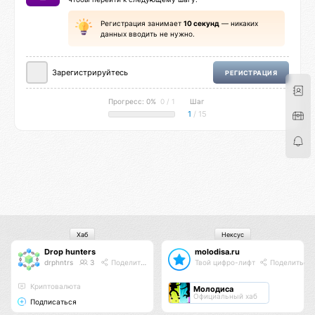
Регистрация занимает
10 секунд
— никаких
данных вводить не нужно.
Зарегистрируйтесь
РЕГИСТРАЦИЯ
Прогресс: 0%
0 / 1
Шаг
1
/ 15
Хаб
Нексус
Drop hunters
molodisa.ru
drphntrs
3
Поделиться
Твой цифро-лифт
Поделиться
Криптовалюта
Молодиса
Официальный хаб
Подписаться