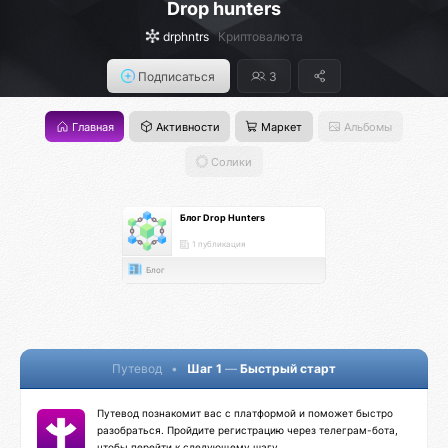
Drop hunters
drphntrs
Криптовалюта
Подписаться
3
Главная
Активности
Маркет
Альбомы
Солики
Блог Drop Hunters
1 публикация
Блог
Путевод
•
Шаг 1
—
Быстрый старт
Путевод познакомит вас с платформой и поможет быстро
разобраться. Пройдите регистрацию через телеграм-бота,
чтобы перейти к следующему шагу.