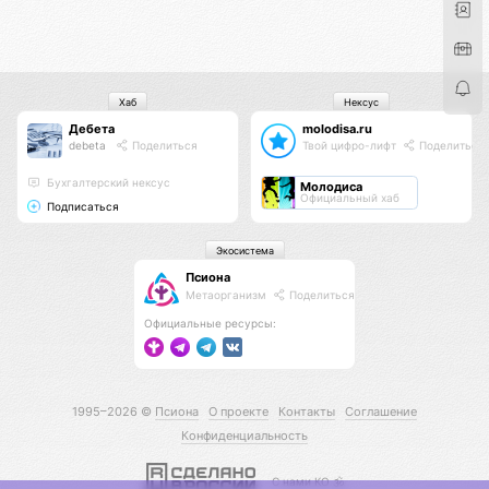
Хаб
Нексус
Дебета
molodisa.ru
debeta
Поделиться
Твой цифро-лифт
Поделиться
Бухгалтерский нексус
Молодиса
Официальный хаб
Подписаться
Экосистема
Псиона
Метаорганизм
Поделиться
Официальные ресурсы:
1995–2026 ©
Псиона
О проекте
Контакты
Соглашение
Конфиденциальность
С нами КО 🕉️