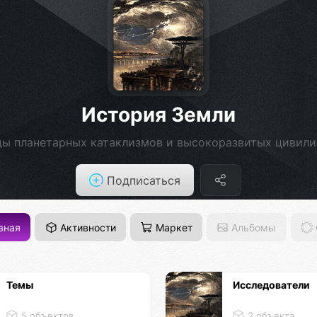
История Земли
ы планетарных катаклизмов и высокоразвитых цивил
Подписаться
вная
Активности
Маркет
Альбомы
Темы
Исследователи
5 объектов
2 объекта