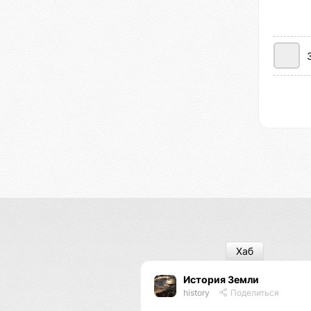
Хаб
История Земли
history
Поделиться