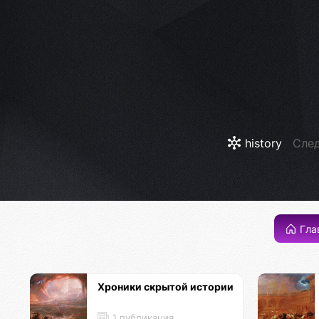
history
След
Гла
Хроники скрытой истории
1 публикация