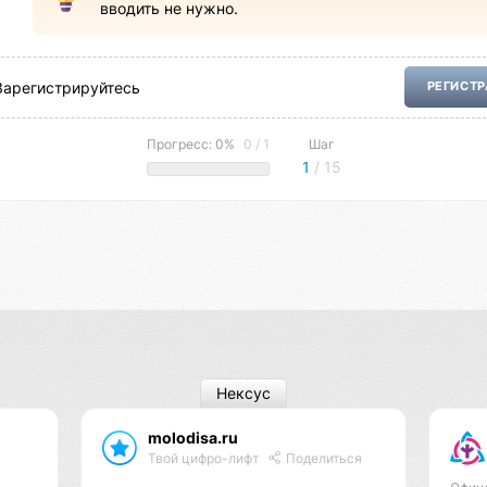
вводить не нужно.
Зарегистрируйтесь
РЕГИСТ
Прогресс: 0%
0 / 1
Шаг
1
/ 15
Нексус
molodisa.ru
Твой цифро-лифт
Поделиться