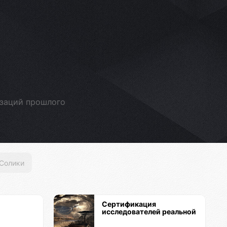
изаций прошлого
Солики
Сертификация
исследователей реальной
истории