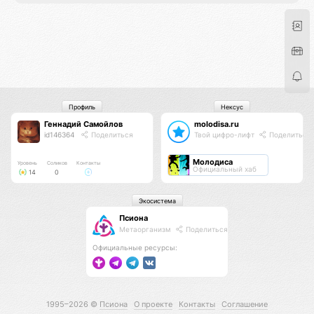
Профиль
Нексус
Геннадий Самойлов
molodisa.ru
id146364
Поделиться
Твой цифро-лифт
Поделиться
Молодиса
Уровень
Соликов
Контакты
Официальный хаб
14
0
Экосистема
Псиона
Метаорганизм
Поделиться
Официальные ресурсы:
1995–2026 ©
Псиона
О проекте
Контакты
Соглашение