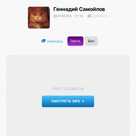
Геннадий Самойлов
@id146364
14
Добавить
Лента
Био
Написать
Нет соликов
СМОТРЕТЬ БИО →