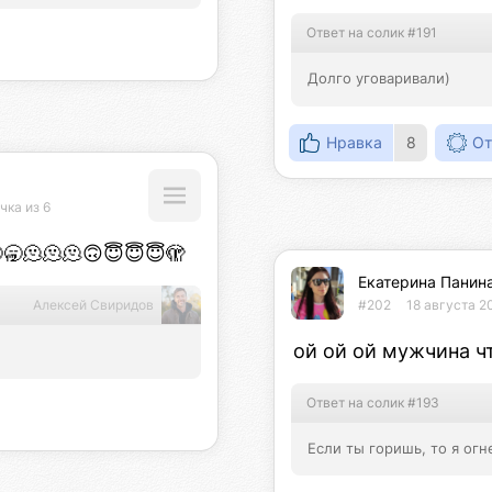
Ответ на солик #191
Долго уговаривали)
Нравка
8
От
чка из 6
🥱🫠🫠🫠🙃😇😇😇🫣
Екатерина Панин
Алексей Свиридов
#202
18 августа 2
ой ой ой мужчина чт
Ответ на солик #193
Если ты горишь, то я ог