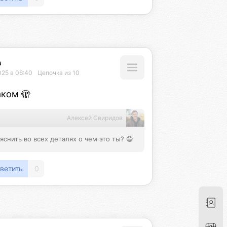
а
025 в 06:40
Цепочка из 10
ком 🫣
Алексей Свиридов
снить во всех деталях о чем это ты? 😄
ветить
0