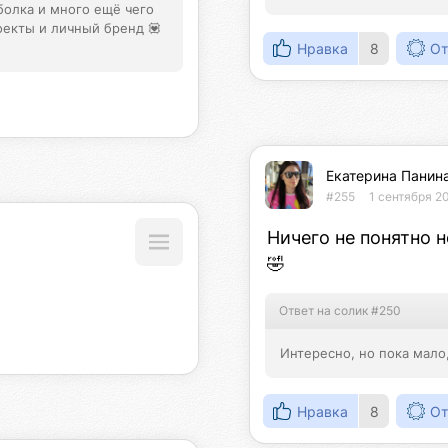
олка и много ещё чего 
роекты и личный бренд 💟
Нравка
8
От
Екатерина Панин
#255
1 сентября 20
Ничего не понятно н
🤣
Ответ на солик #250
Интересно, но пока мало
Нравка
8
От