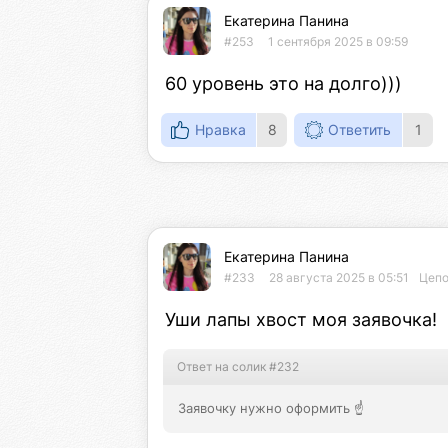
Екатерина Панина
#253
1 сентября 2025 в 09:59
60 уровень это на долго)))
Нравка
8
Ответить
1
Екатерина Панина
#233
28 августа 2025 в 05:51
Цепо
Уши лапы хвост моя заявочка!
Ответ на солик #232
Заявочку нужно оформить ☝️