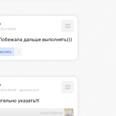
а
25 в 09:56
Побежала дальше выполнять)))
ветить
0
а
025 в 06:46
Цепочка из 9
ельно указать!!!
Илья Борисюк