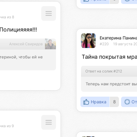
чка из 8
Полицияяяя!!!
Екатерина Панин
Алексей Свиридов
#220
19 августа 2
Тайна покрытая мра
териной, чтобы ей не 
Ответ на солик #212
Теперь нам предстоит выя
Нравка
8
От
чка из 9