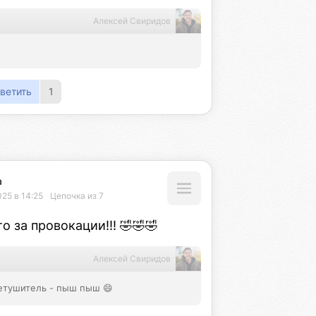
Алексей Свиридов
ветить
1
а
025 в 14:25
Цепочка из 7
о за провокации!!! 🤣🤣🤣
Алексей Свиридов
нетушитель - пыш пыш 😄