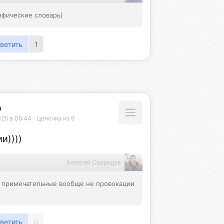
афические словарь)
ветить
1
а
025 в 06:44
Цепочка из 9
и))))
Алексей Свиридов
 примечательные вообще не провокации 
ветить
0