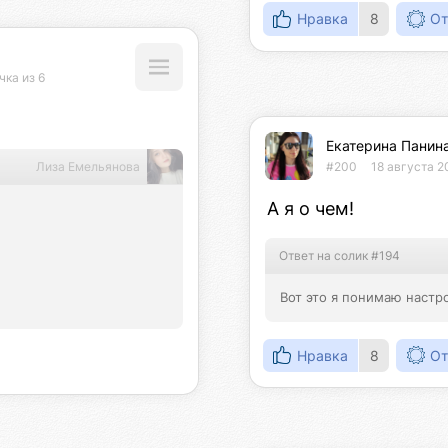
Нравка
8
От
чка из 6
Екатерина Панин
Лиза Емельянова
#200
18 августа 2
А я о чем!
Ответ на солик #194
Вот это я понимаю настр
Нравка
8
От