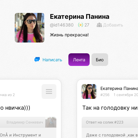
Екатерина Панина
@id146380
27
Добавить
Жизнь прекрасна!
Лента
Био
Написать
Екатерина Панин
чка из 2
#256
1 сентября 2
о нвичка)))
Так на голодовку ник
Владимир Сенкевич
Ответ на солик #223
OnÅ и Инструмент и 
Даже с голодовкой ,как 