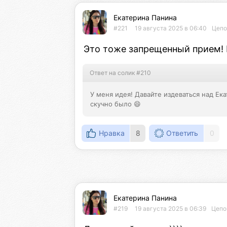
Екатерина Панина
#221
19 августа 2025 в 06:40
Цепо
Это тоже запрещенный прием! 
Ответ на солик #210
У меня идея! Давайте издеваться над Ека
скучно было 😄
Нравка
8
Ответить
0
Екатерина Панина
#219
19 августа 2025 в 06:39
Цепо