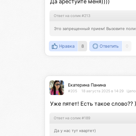
Да арестуйте меня))))
Ответ на солик #213
Это запрещенный прием! Вызовите пол
Нравка
8
Ответить
0
Екатерина Панина
#205
18 августа 2025 в 14:29
Цепо
Уже пятет! Есть такое слово?? )
Ответ на солик #189
Да у нас тут квартет)