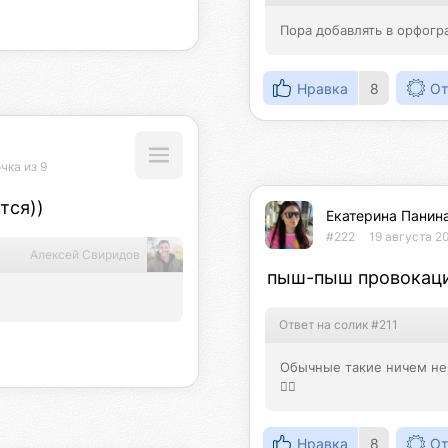
Пора добавлять в орфогр
Нравка
8
От
чка из 9
тся))
Екатерина Панин
#222
19 августа 2
Алексей Свиридов
пыш-пыш провокаци
Ответ на солик #211
Обычные такие ничем не
🤷‍♂️
Нравка
8
От