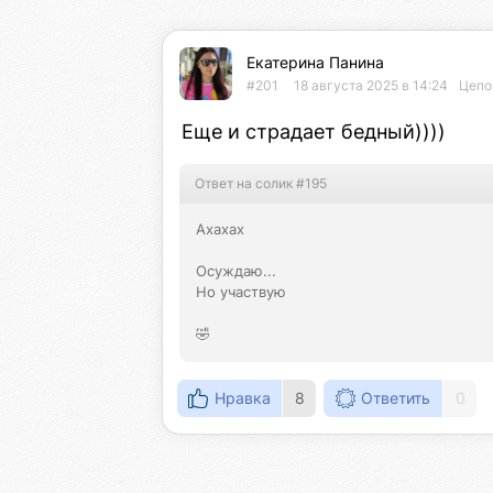
Екатерина Панина
#201
18 августа 2025 в 14:24
Цепо
Еще и страдает бедный))))
Ответ на солик #195
Ахахах

Осуждаю...

Но участвую

🤣
Нравка
8
Ответить
0