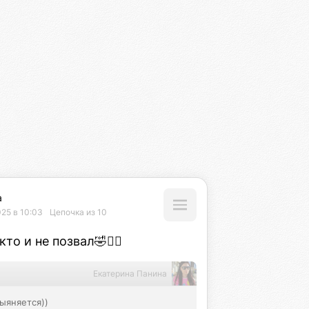
а
025 в 10:03
Цепочка из 10
то и не позвал🤣🤦‍♀️
Екатерина Панина
выяняется))