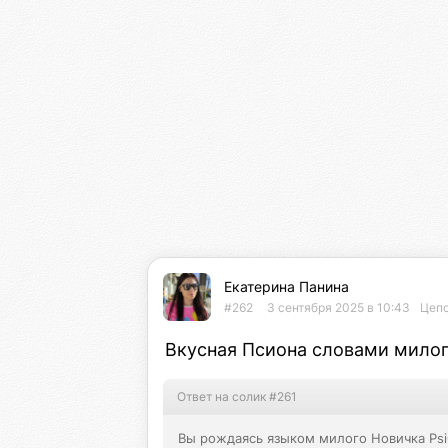
Екатерина Панина
#262
3 сентября 2025 в 10:43
Цепо
Вкусная Псиона словами милог
Ответ на солик #261
Вы рождаясь языком милого Новичка Psi