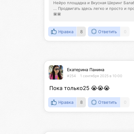
Нейро площадка и Вкусная Шеринг Балаб
... Продвигать здесь легко и просто и п
💟💟
Нравка
8
Ответить
0
Екатерина Панина
#254
1 сентября 2025 в 10:00
Пока только25 😭😭😭
Нравка
8
Ответить
0