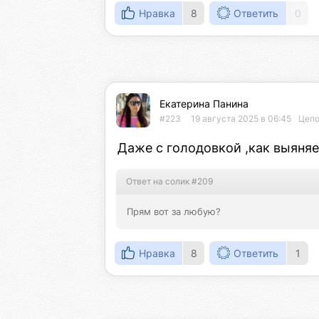
Нравка
8
Ответить
0
Екатерина Панина
#223
19 августа 2025 в 06:45
Цепо
Даже с голодовкой ,как выяняе
Ответ на солик #209
Прям вот за любую?
Нравка
8
Ответить
1