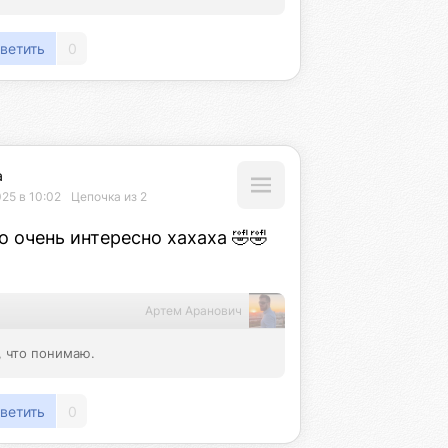
ветить
0
а
25 в 10:02
Цепочка из 2
о очень интересно хахаха 🤣🤣
Артем Аранович
, что понимаю.
ветить
0