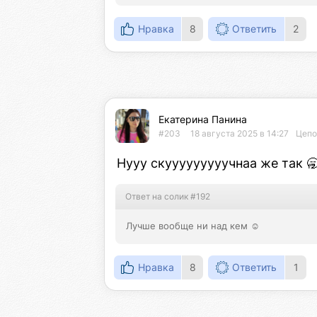
Нравка
8
Ответить
2
Екатерина Панина
#203
18 августа 2025 в 14:27
Цепо
Нууу скууууууууучнаа же так 🥱
Ответ на солик #192
Лучше вообще ни над кем ☺️
Нравка
8
Ответить
1