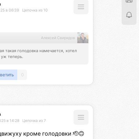
а
25 в 06:39
Цепочка из 10
Алексей Свиридов
шая такая голодовка намечается, хотел 
 уж теперь.
ветить
0
а
025 в 14:28
Цепочка из 7
движуху кроме голодовки 🫡🙃