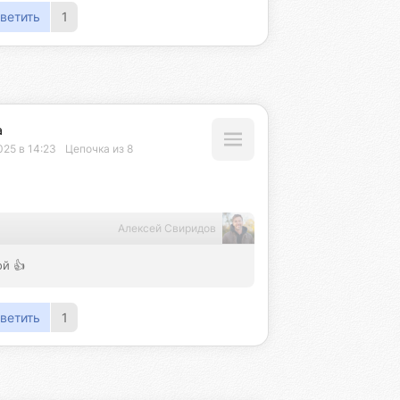
ветить
1
а
025 в 14:23
Цепочка из 8
Алексей Свиридов
ой 👍
ветить
1