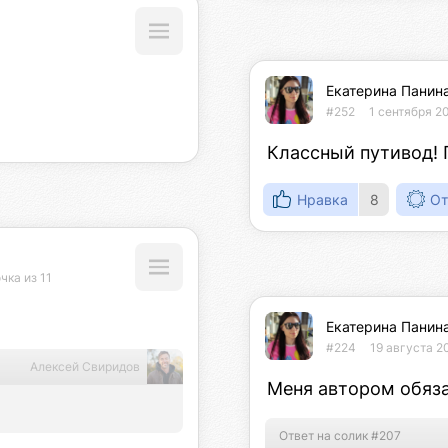
Екатерина Панин
#252
1 сентября 20
Классный путивод! 
Нравка
8
От
чка из 11
Екатерина Панин
#224
19 августа 2
Алексей Свиридов
Меня автором обязат
Ответ на солик #207