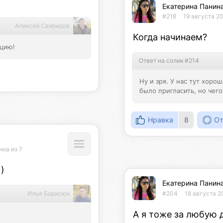
Екатерина Панин
#218
19 августа 20
Алексей Свиридов
Когда начинаем?
ицию!
Ответ на солик #214
Ну и зря. У нас тут хоро
было пригласить, но чего
Нравка
8
От
чка из 7
)
Екатерина Панин
Илья Борисюк
#204
18 августа 2
А я тоже за любую 