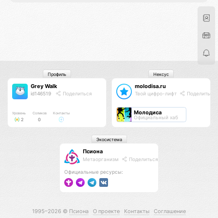
Профиль
Нексус
Grey Walk
molodisa.ru
id146519
Поделиться
Твой цифро-лифт
Поделиться
Молодиса
Уровень
Соликов
Контакты
Официальный хаб
2
0
Экосистема
Псиона
Метаорганизм
Поделиться
Официальные ресурсы:
1995–2026 ©
Псиона
О проекте
Контакты
Соглашение