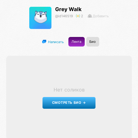
Grey Walk
@id146519
2
Добавить
Лента
Био
Написать
Нет соликов
СМОТРЕТЬ БИО →