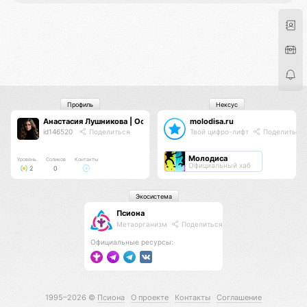
Профиль
Нексус
Анастасия Лушникова | Основатель TS
molodisa.ru
id146520
Поделиться
Твой цифро-лифт
Поделиться
Молодиса
Уровень
Соликов
Контакты
Официальный хаб
2
0
Экосистема
Псиона
Метаорганизм
Поделиться
Официальные ресурсы:
1995–2026 ©
Псиона
О проекте
Контакты
Соглашение