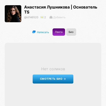
Анастасия Лушникова | Основатель
TS
@id146520
2
Добавить
Лента
Био
Написать
Нет соликов
СМОТРЕТЬ БИО →