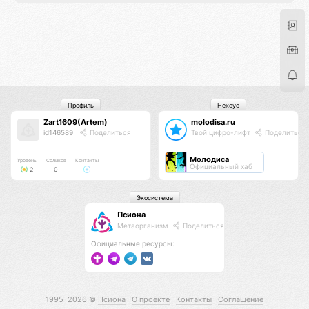
Профиль
Нексус
Zart1609(Artem)
molodisa.ru
id146589
Поделиться
Твой цифро-лифт
Поделиться
Молодиса
Уровень
Соликов
Контакты
Официальный хаб
2
0
Экосистема
Псиона
Метаорганизм
Поделиться
Официальные ресурсы:
1995–2026 ©
Псиона
О проекте
Контакты
Соглашение