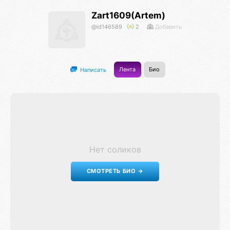
Zart1609(Artem)
@id146589
2
Добавить
Лента
Био
Написать
Нет соликов
СМОТРЕТЬ БИО →