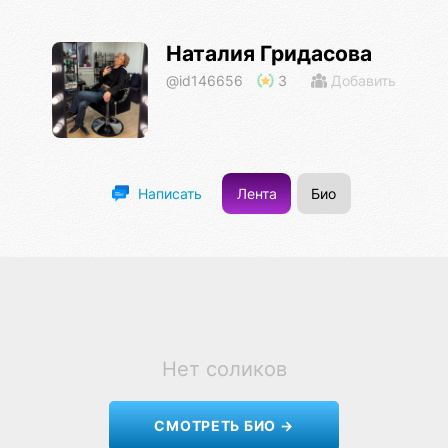
Наталия Гридасова
@id146656
3
Добавить
Лента
Био
Написать
Нет соликов
СМОТРЕТЬ БИО →