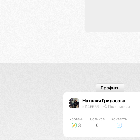
Профиль
Наталия Гридасова
id146656
Поделиться
Уровень
Соликов
Контакты
3
0