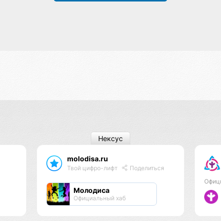
Нексус
molodisa.ru
Твой цифро-лифт
Поделиться
Офиц
Молодиса
Официальный хаб