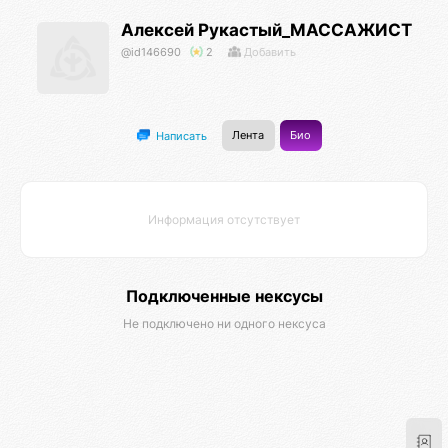
Алексей Рукастый_МАССАЖИСТ
@id146690
2
Добавить
Лента
Био
Написать
Информация отсутствует
Подключенные нексусы
Не подключено ни одного нексуса