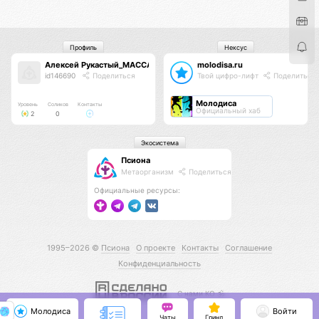
Профиль
Нексус
Алексей Рукастый_МАССАЖИСТ
molodisa.ru
id146690
Поделиться
Твой цифро-лифт
Поделиться
Молодиса
Уровень
Соликов
Контакты
Официальный хаб
2
0
Экосистема
Псиона
Метаорганизм
Поделиться
Официальные ресурсы:
1995–2026 ©
Псиона
О проекте
Контакты
Соглашение
Конфиденциальность
С нами КО 🕉️
Молодиса
Войти
Чаты
Гринд