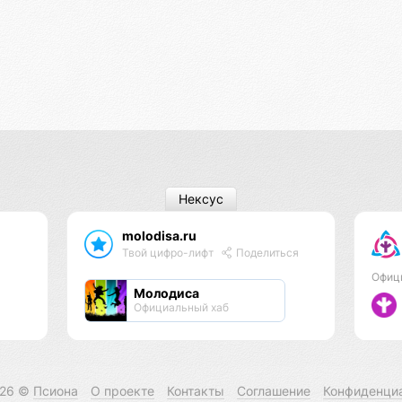
Нексус
molodisa.ru
Твой цифро-лифт
Поделиться
Офиц
Молодиса
Официальный хаб
026 ©
Псиона
О проекте
Контакты
Соглашение
Конфиденци