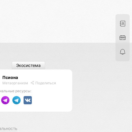
Экосистема
Псиона
Метаорганизм
Поделиться
иальные ресурсы:
альность