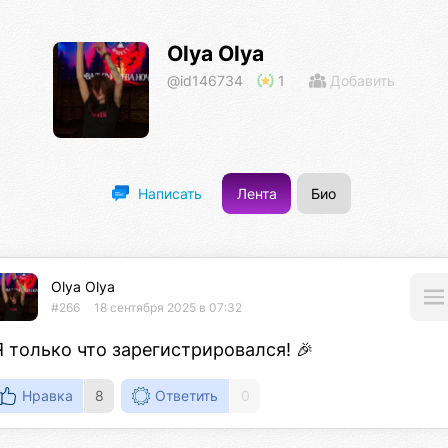
Olya Olya
@id146734
1
Добавить
Лента
Био
Написать
Olya Olya
#266
18 сентября 2025 в 07:32
Я только что зарегистрировался! 🎉
Нравка
8
Ответить
0