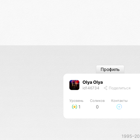
Профиль
Olya Olya
id146734
Поделиться
Уровень
Соликов
Контакты
1
0
1995–2