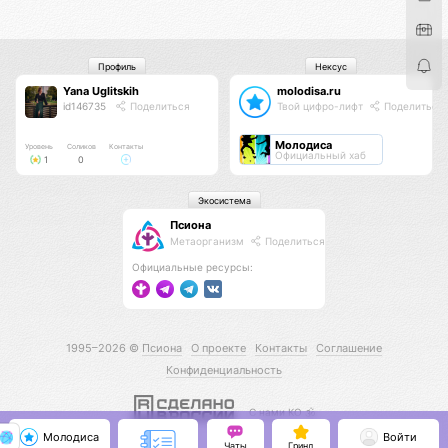
Профиль
Нексус
Yana Uglitskih
molodisa.ru
id146735
Поделиться
Твой цифро-лифт
Поделиться
Молодиса
Уровень
Соликов
Контакты
Официальный хаб
1
0
Экосистема
Псиона
Метаорганизм
Поделиться
Официальные ресурсы:
1995–2026 ©
Псиона
О проекте
Контакты
Соглашение
Конфиденциальность
С нами КО 🕉️
Молодиса
Войти
Чаты
Гринд