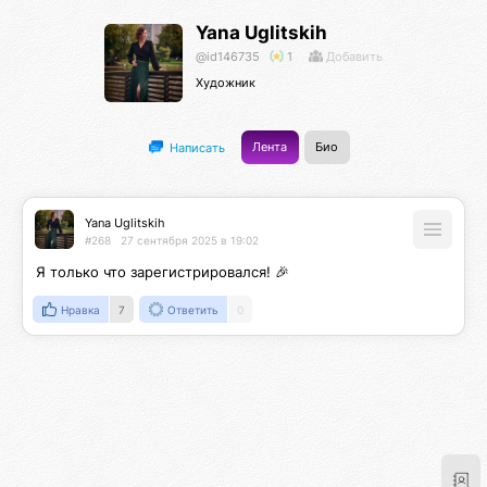
Yana Uglitskih
@id146735
1
Добавить
Художник
Лента
Био
Написать
Yana Uglitskih
#268
27 сентября 2025 в 19:02
Я только что зарегистрировался! 🎉
Нравка
7
Ответить
0