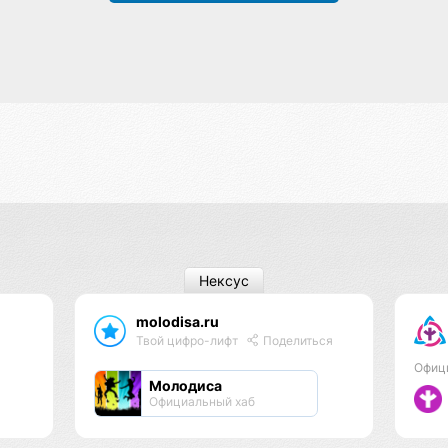
Нексус
molodisa.ru
Твой цифро-лифт
Поделиться
Офиц
Молодиса
Официальный хаб