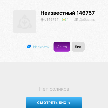
Неизвестный 146757
@id146757
1
Добавить
Лента
Био
Написать
Нет соликов
СМОТРЕТЬ БИО →