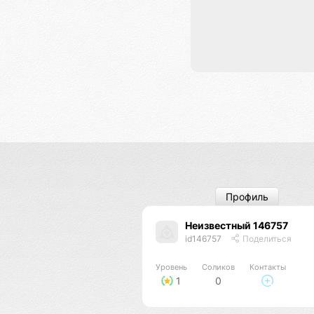
Профиль
Неизвестный 146757
id146757
Поделиться
Уровень
Соликов
Контакты
1
0