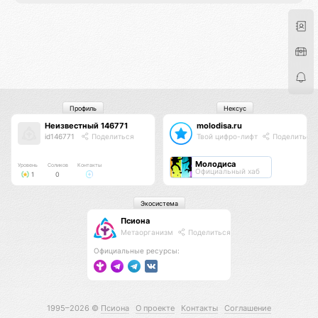
Профиль
Нексус
Неизвестный 146771
molodisa.ru
id146771
Поделиться
Твой цифро-лифт
Поделиться
Молодиса
Уровень
Соликов
Контакты
Официальный хаб
1
0
Экосистема
Псиона
Метаорганизм
Поделиться
Официальные ресурсы:
1995–2026 ©
Псиона
О проекте
Контакты
Соглашение