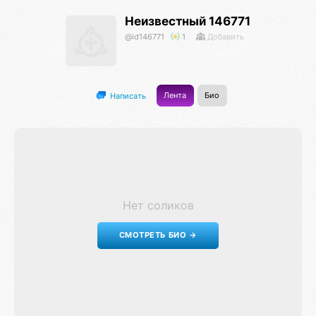
Неизвестный 146771
@id146771
1
Добавить
Лента
Био
Написать
Нет соликов
СМОТРЕТЬ БИО →