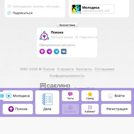
Наблюдения, анализ, обсуждения
Молодиса
Официальный хаб
Подписаться
Экосистема
Псиона
Метаорганизм
Поделиться
Официальные ресурсы:
1995–2026 ©
Псиона
О проекте
Контакты
Соглашение
Конфиденциальность
С нами КО 🕉️
Молодиса
Войти
Чаты
Гринд
Псиона
Регистрация
Дела
Кошелёк
Кабинет