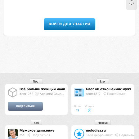
ВОЙТИ ДЛЯ УЧАСТИЯ
Пост
Блог
Всё больше женщин начинают понимать
Блог об отношениях мужчин
item1262
Алексей Свиридов
atom1312
Поделиться
Посты
Создать
13
Хаб
Нексус
Мужское движение
molodisa.ru
md
Поделиться
Твой цифро-лифт
Поделиться