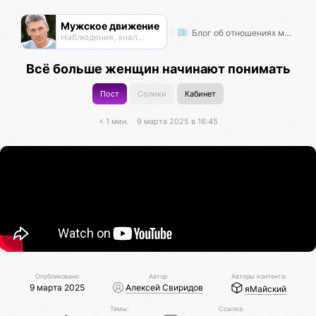
Мужское движение
Блог об отношениях мужчин и женщин
Наблюдения, анализ, обсуждения
Всё больше женщин начинают понимать
Пост
Солики
Кабинет
< 1 мин.
9 марта 2025 в 16:45
Опубликовано
Автор
Авторы контента:
9 марта 2025
Алексей Свиридов
яМайский
Темы:
Ссылка