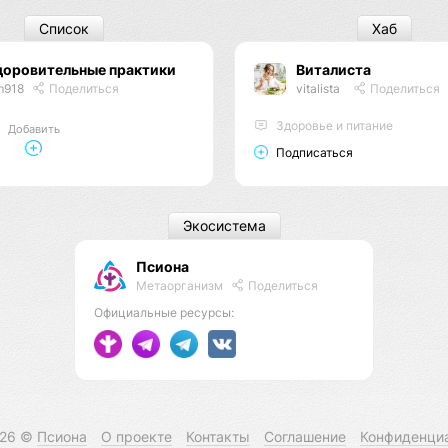
Список
Хаб
доровительные практики
Виталиста
m918
Поделиться
vitalista
Поделиться
Здоровье и питание
Добавить
Подписаться
Экосистема
Псиона
Метаорганизм
Поделиться
Официальные ресурсы:
026 ©
Псиона
О проекте
Контакты
Соглашение
Конфиденци