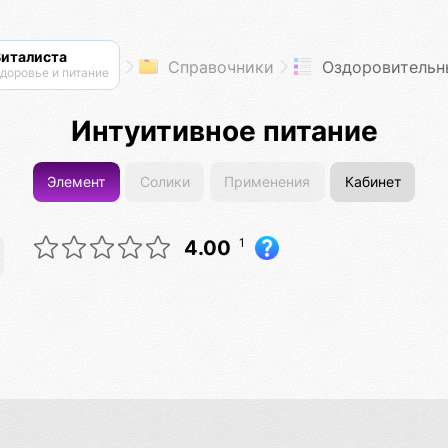
Виталиста
Справочники
Оздоровительные п
доровье и питание
Интуитивное питание
Элемент
Солики
Применения
Кабинет
1
4.00