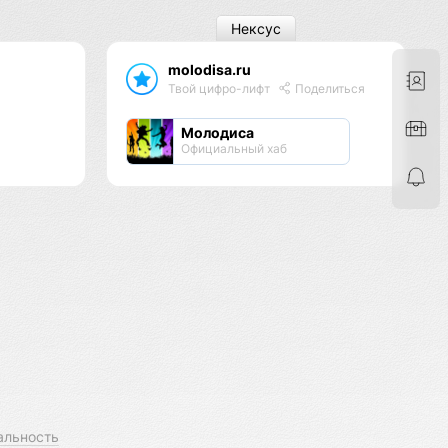
Нексус
molodisa.ru
Твой цифро-лифт
Поделиться
Молодиса
Официальный хаб
альность