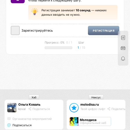
чтобы перейти к следующему шагу.
Регистрация занимает
10 секунд
— никаких
данных вводить не нужно.
Зарегистрируйтесь
РЕГИСТРАЦИЯ
Прогресс: 0%
0 / 1
Шаг
1
/ 15
Хаб
Нексус
Ольга Коваль
molodisa.ru
koval
Поделиться
Твой цифро-лифт
Поделиться
Организатор мероприятий
Молодиса
Официальный хаб
Подписаться