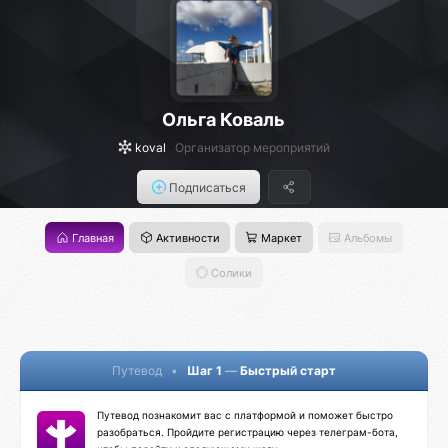
Ольга Коваль
koval
Организатор мероприятий
Подписаться
Главная
Активности
Маркет
Альбомы
Солики
Путевод
•
Шаг 1
—
Быстрый старт
Путевод познакомит вас с платформой и поможет быстро
разобраться. Пройдите регистрацию через телеграм-бота,