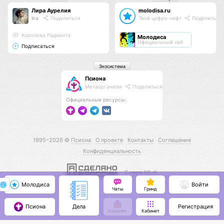
Лира Аурелия
molodisa.ru
lira
Поделиться
Твой цифро-лифт
Поделиться
Королева Радианта
Молодиса
Официальный хаб
Подписаться
Экосистема
Псиона
Метаорганизм
Поделиться
Официальные ресурсы:
1995–2026 ©
Псиона
О проекте
Контакты
Соглашение
Конфиденциальность
С нами КО 🕉️
Молодиса
Войти
Чаты
Гринд
Псиона
Регистрация
Дела
Кошелёк
Кабинет