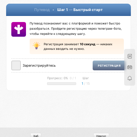
Путевод
•
Шаг 1
—
Быстрый старт
Путевод познакомит вас с платформой и поможет быстро
разобраться. Пройдите регистрацию через телеграм-бота,
чтобы перейти к следующему шагу.
Регистрация занимает
10 секунд
— никаких
данных вводить не нужно.
Зарегистрируйтесь
РЕГИСТРАЦИЯ
Прогресс: 0%
0 / 1
Шаг
1
/ 15
Хаб
Нексус