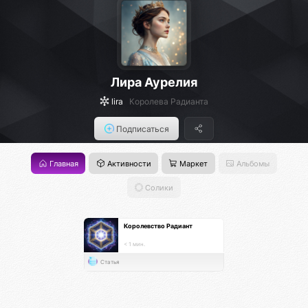
Лира Аурелия
lira
Королева Радианта
Подписаться
Главная
Активности
Маркет
Альбомы
Солики
Королевство Радиант
< 1 мин.
Статья