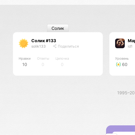
Солик
Солик #133
Ма
solik133
Поделиться
id1
Нравки
Ответы
Цепочка
Уровень
10
0
0
60
1995–2