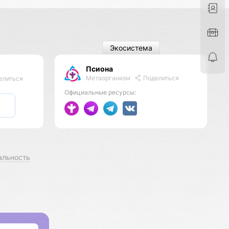
Экосистема
Псиона
Метаорганизм
Поделиться
елиться
Официальные ресурсы:
альность