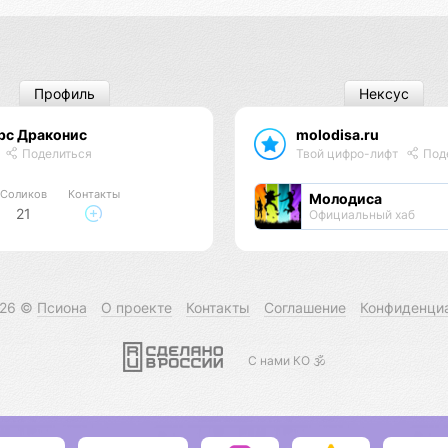
Профиль
Нексус
рс Драконис
molodisa.ru
Поделиться
Твой цифро-лифт
Под
Соликов
Контакты
Молодиса
21
Официальный хаб
026 ©
Псиона
О проекте
Контакты
Соглашение
Конфиденци
С нами КО 🕉️