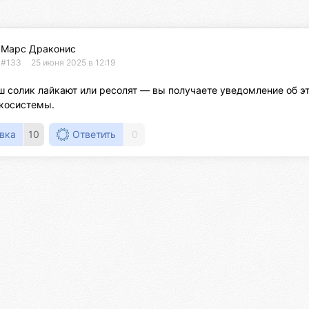
Марс Драконис
#133
25 июня 2025 в 12:19
ш солик лайкают или ресолят — вы получаете уведомление об эт
экосистемы.
вка
10
Ответить
0