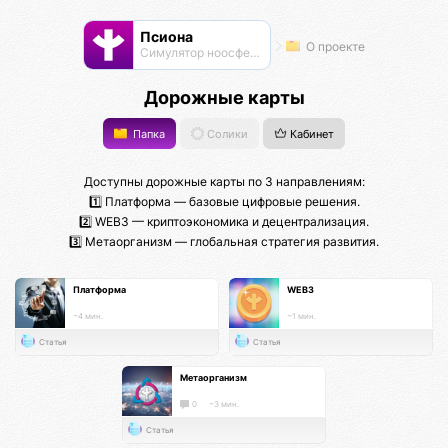
Псиона
О проекте
Cимулятор ноосферы
Дорожные карты
Папка
Солики
Кабинет
Доступны дорожные карты по 3 направлениям:
1️⃣ Платформа — базовые цифровые решения.
2️⃣ WEB3 — криптоэкономика и децентрализация.
3️⃣ Метаорганизм — глобальная стратегия развития.
Платформа
WEB3
~4 мин.
~1 мин.
Статья
Статья
Метаорганизм
0
~3 мин.
Статья