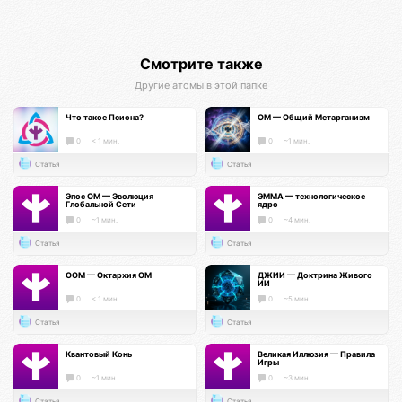
Смотрите также
Другие атомы в этой папке
Что такое Псиона?
ОМ — Общий Метарганизм
0
< 1 мин.
0
~1 мин.
Статья
Статья
Эпос ОМ — Эволюция
ЭММА — технологическое
Глобальной Сети
ядро
0
~1 мин.
0
~4 мин.
Статья
Статья
ООМ — Октархия ОМ
ДЖИИ — Доктрина Живого
ИИ
0
< 1 мин.
0
~5 мин.
Статья
Статья
Квантовый Конь
Великая Иллюзия — Правила
Игры
0
~1 мин.
0
~3 мин.
Статья
Статья