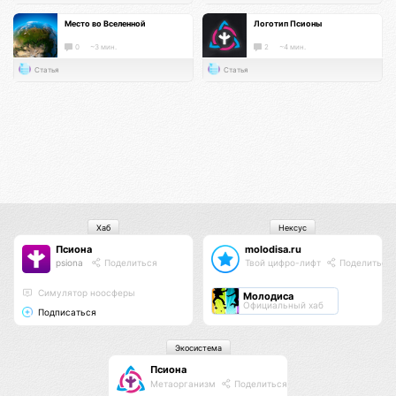
Место во Вселенной
Логотип Псионы
0
~3 мин.
2
~4 мин.
Статья
Статья
Хаб
Нексус
Псиона
molodisa.ru
psiona
Поделиться
Твой цифро-лифт
Поделиться
Cимулятор ноосферы
Молодиса
Официальный хаб
Подписаться
Экосистема
Псиона
Метаорганизм
Поделиться