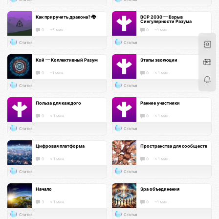
Как приручить дракона? 🐉
ВСР 2030 — Взрыв
Сингулярности Разума
0
~5 мин.
0
~1 мин.
Статья
Статья
Кой — Коллективный Разум
Этапы эволюции
0
~1 мин.
0
< 1 мин.
Статья
Статья
Польза для каждого
Ранние участники
0
< 1 мин.
0
< 1 мин.
Статья
Статья
Цифровая платформа
Пространства для сообществ
0
< 1 мин.
0
< 1 мин.
Статья
Статья
Начало
Эра объединения
3
< 1 мин.
0
~1 мин.
Статья
Статья