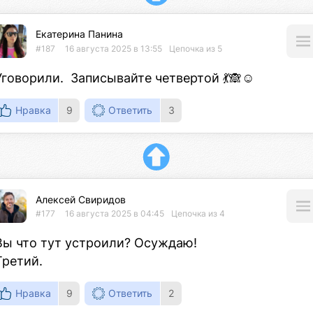
Екатерина Панина
#187
16 августа 2025 в 13:55
Цепочка из 5
Уговорили.  Записывайте четвертой 💃🙈☺️
Нравка
9
Ответить
3
Алексей Свиридов
#177
16 августа 2025 в 04:45
Цепочка из 4
Вы что тут устроили? Осуждаю!

Третий.
Нравка
9
Ответить
2