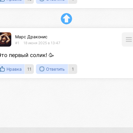
Марс Драконис
#1
18 июня 2025 в 13:47
Это первый солик! 🥳
Нравка
11
Ответить
1