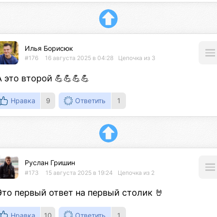
Илья Борисюк
#176
16 августа 2025 в 04:28
Цепочка из 3
А это второй 💪💪💪💪
Нравка
9
Ответить
1
Руслан Гришин
#173
15 августа 2025 в 19:24
Цепочка из 2
Это первый ответ на первый столик 🤘
Нравка
10
Ответить
1