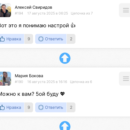
Алексей Свиридов
#194
17 августа 2025 в 06:25
Цепочка из 7
Вот это я понимаю настрой 👍
Нравка
9
Ответить
2
Мария Бокова
#190
16 августа 2025 в 16:16
Цепочка из 6
Можно к вам? 5ой буду 💖
Нравка
9
Ответить
2