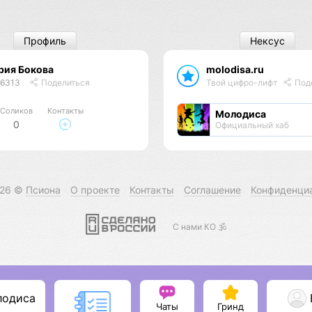
Профиль
Нексус
рия Бокова
molodisa.ru
46313
Поделиться
Твой цифро-лифт
Под
Соликов
Контакты
Молодиса
0
Официальный хаб
026 ©
Псиона
О проекте
Контакты
Соглашение
Конфиденци
С нами КО 🕉️
лодиса
Чаты
Гринд