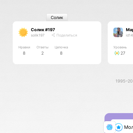
Солик
Солик #197
Ма
solik197
Поделиться
id1
Нравки
Ответы
Цепочка
Уровень
8
2
8
27
1995–2
Мо