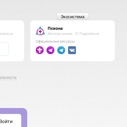
Экосистема
Псиона
Метаорганизм
Поделиться
елиться
Официальные ресурсы:
альность
Войти