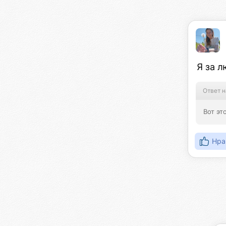
Я за 
Ответ н
Вот эт
Нра