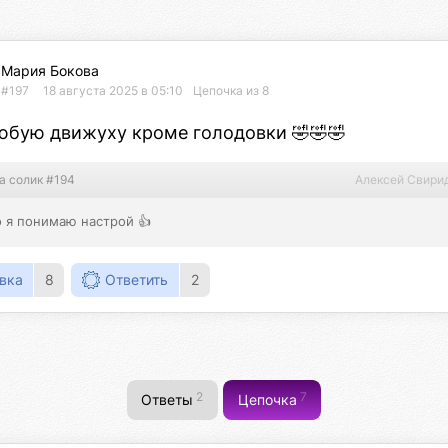
Мария Бокова
#197
18 августа 2025 в 05:10
Цепочка из 8
любую движуху кроме голодовки 🤣🤣🤣
а солик #194
Алексей Свири
о я понимаю настрой 👍
вка
8
Ответить
2
2
7
Ответы
Цепочка