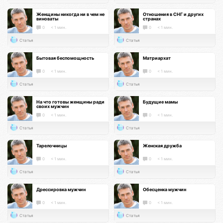
Женщины никогда ни в чем не
Отношения в СНГ и других
виноваты
странах
0
< 1 мин.
0
< 1 мин.
Статья
Статья
Бытовая беспомощность
Матриархат
0
< 1 мин.
0
< 1 мин.
Статья
Статья
На что готовы женщины ради
Будущие мамы
своих мужчин
0
< 1 мин.
0
< 1 мин.
Статья
Статья
Тарелочницы
Женская дружба
0
< 1 мин.
0
< 1 мин.
Статья
Статья
Дрессировка мужчин
Обесценка мужчин
0
< 1 мин.
0
< 1 мин.
Статья
Статья