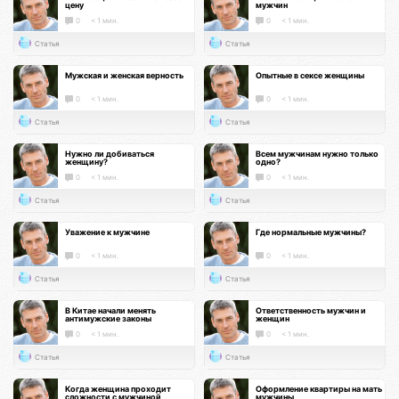
цену
мужчин
0
< 1 мин.
0
< 1 мин.
Статья
Статья
Мужская и женская верность
Опытные в сексе женщины
0
< 1 мин.
0
< 1 мин.
Статья
Статья
Нужно ли добиваться
Всем мужчинам нужно только
женщину?
одно?
0
< 1 мин.
0
< 1 мин.
Статья
Статья
Уважение к мужчине
Где нормальные мужчины?
0
< 1 мин.
0
< 1 мин.
Статья
Статья
В Китае начали менять
Ответственность мужчин и
антимужские законы
женщин
0
< 1 мин.
0
< 1 мин.
Статья
Статья
Когда женщина проходит
Оформление квартиры на мать
сложности с мужчиной
мужчины