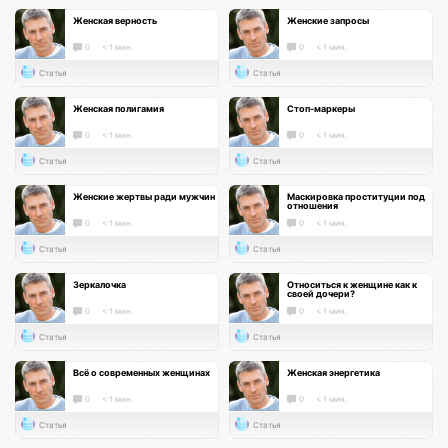
Женская верность
Женские запросы
0
< 1 мин.
0
< 1 мин.
Статья
Статья
Женская полигамия
Стоп-маркеры
0
< 1 мин.
0
< 1 мин.
Статья
Статья
Женские жертвы ради мужчин
Маскировка проституции под
отношения
0
< 1 мин.
0
< 1 мин.
Статья
Статья
Зеркалочка
Относиться к женщине как к
своей дочери?
0
< 1 мин.
0
< 1 мин.
Статья
Статья
Всё о современных женщинах
Женская энергетика
0
< 1 мин.
0
< 1 мин.
Статья
Статья