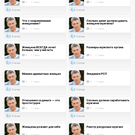
0
< 1 мин.
0
< 1 мин.
Статья
Статья
Что с современными
Сколько денег должен давать
женщинами?
женщине мужчина?
0
< 1 мин.
0
< 1 мин.
Статья
Статья
Женщина ВСЕГДА хочет
Размеры мужского органа
больше, чем у неё есть
0
< 1 мин.
0
< 1 мин.
Статья
Статья
Мнение адекватных женщин
Эпидемия РСП
0
< 1 мин.
0
< 1 мин.
Статья
Статья
Отношения за деньги — это
Сколько должен зарабатывать
проституция
мужчина
0
< 1 мин.
0
< 1 мин.
Статья
Статья
Женщины рожают для себя
Реестр ресурсных мужчин
0
< 1 мин.
0
< 1 мин.