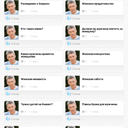
Разведенки о бывших
Женское предательство
0
< 1 мин.
0
< 1 мин.
Статья
Статья
Кто такие алени?
Должен ли мужчина платить за
женщину?
0
< 1 мин.
0
< 1 мин.
Статья
Статья
Какие мужчины нравятся
Женская инициатива
женщинам
0
< 1 мин.
0
< 1 мин.
Статья
Статья
Женская ненависть
Женская забота
0
< 1 мин.
0
< 1 мин.
Статья
Статья
Чужих детей не бывает?
Плюсы брака для мужчины
0
< 1 мин.
0
< 1 мин.
Статья
Статья