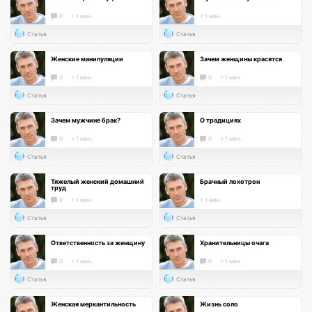
0
< 1 мин.
< 1 мин.
Статья
Статья
Женские манипуляции
Зачем женщины красятся
0
< 1 мин.
0
< 1 мин.
Статья
Статья
Зачем мужчине брак?
О традициях
0
< 1 мин.
0
< 1 мин.
Статья
Статья
Тяжелый женский домашний
Брачный лохотрон
труд
0
< 1 мин.
< 1 мин.
Статья
Статья
Ответственность за женщину
Хранительницы очага
0
< 1 мин.
0
< 1 мин.
Статья
Статья
Женская меркантильность
Жизнь соло