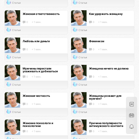
Статья
Статья
Женская ответственность
Как удержать женщину
0
< 1 мин.
0
< 1 мин.
Статья
Статья
Любовь или деньги
Феминизм
0
< 1 мин.
0
< 1 мин.
Статья
Статья
Мужчины перестали
Женщина ничего не должна
ухаживать и добиваться
0
< 1 мин.
0
< 1 мин.
Статья
Статья
Женская честность
Женщины рожают для
мужчин?
0
< 1 мин.
0
< 1 мин.
Статья
Статья
Женские психологи и
Причина популярности
психологини
антимужского контента
0
< 1 мин.
0
< 1 мин.