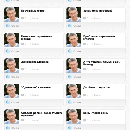
Статья
Статья
Брачный лохотрон
Зачем мужчине брак?
0
< 1 мин.
0
< 1 мин.
Статья
Статья
Ценность современных
Проблема современных
женщин
мужчин
0
< 1 мин.
0
< 1 мин.
Статья
Статья
Женская поддержка
А что у цыган? Семья. Брак.
Развод.
0
< 1 мин.
0
< 1 мин.
Статья
Статья
"Одинокие" женщины
Двойные стандарты
0
< 1 мин.
0
< 1 мин.
Статья
Статья
Сколько должен зарабатывать
Кому нужнее секс?
мужчина?
0
< 1 мин.
0
< 1 мин.
Статья
Статья