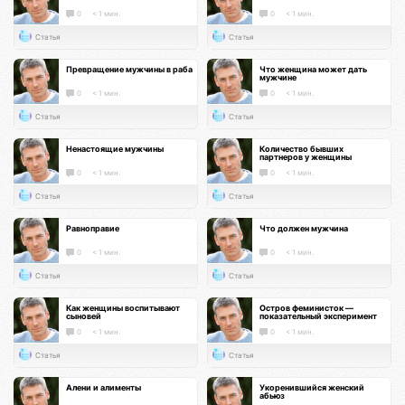
0
< 1 мин.
0
< 1 мин.
Статья
Статья
Превращение мужчины в раба
Что женщина может дать
мужчине
0
< 1 мин.
0
< 1 мин.
Статья
Статья
Ненастоящие мужчины
Количество бывших
партнеров у женщины
0
< 1 мин.
0
< 1 мин.
Статья
Статья
Равноправие
Что должен мужчина
0
< 1 мин.
0
< 1 мин.
Статья
Статья
Как женщины воспитывают
Остров феминисток —
сыновей
показательный эксперимент
0
< 1 мин.
0
< 1 мин.
Статья
Статья
Алени и алименты
Укоренившийся женский
абьюз