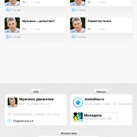
0
< 1 мин.
0
< 1 мин.
Статья
Статья
Мужчина — добытчик?
Равенство полов
0
< 1 мин.
0
< 1 мин.
Статья
Статья
Хаб
Нексус
Мужское движение
molodisa.ru
md
Поделиться
Твой цифро-лифт
Поделиться
Наблюдения, анализ, обсуждения
Молодиса
Официальный хаб
Подписаться
Экосистема