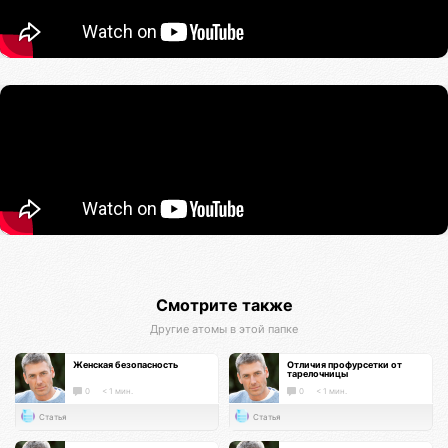
Смотрите также
Другие атомы в этой папке
Женская безопасность
Отличия профурсетки от
тарелочницы
0
< 1 мин.
0
< 1 мин.
Статья
Статья