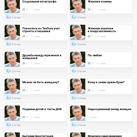
Социальная катастрофа
Женские измены
0
< 1 мин.
0
< 1 мин.
Статья
Статья
Психологи из ТикТока учат
Женская агрессия
строить отношения
и вседозволенность
0
< 1 мин.
0
< 1 мин.
Статья
Статья
Дружба между мужчиной и
По-любви
женщиной
0
< 1 мин.
0
< 1 мин.
Статья
Статья
Можно ли бить женщину?
Кому и зачем нужен брак?
0
< 1 мин.
0
< 1 мин.
Статья
Статья
Подмена детей и тесты ДНК
Недооцененный вклад женщин
0
< 1 мин.
< 1 мин.
Статья
Статья
Бытовая проституция
Мужское самоуважение