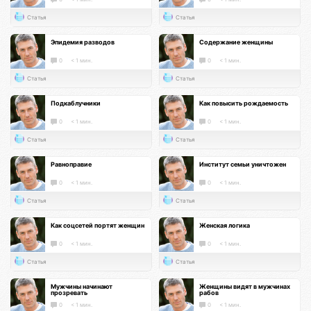
Статья
Статья
Эпидемия разводов
Содержание женщины
0
< 1 мин.
0
< 1 мин.
Статья
Статья
Подкаблучники
Как повысить рождаемость
0
< 1 мин.
0
< 1 мин.
Статья
Статья
Равноправие
Институт семьи уничтожен
0
< 1 мин.
0
< 1 мин.
Статья
Статья
Как соцсетей портят женщин
Женская логика
0
< 1 мин.
0
< 1 мин.
Статья
Статья
Мужчины начинают
Женщины видят в мужчинах
прозревать
рабов
0
< 1 мин.
0
< 1 мин.