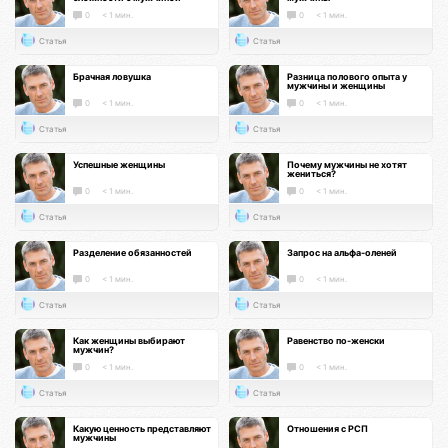
0
< 1 мин.
0
< 1 мин.
Статья
Статья
Брачная ловушка
Разница полового опыта у
мужчины и женщины
0
< 1 мин.
0
< 1 мин.
Статья
Статья
Успешные женщины
Почему мужчины не хотят
жениться?
0
< 1 мин.
0
< 1 мин.
Статья
Статья
Разделение обязанностей
Запрос на альфа-оленей
0
< 1 мин.
0
< 1 мин.
Статья
Статья
Как женщины выбирают
Равенство по-женски
мужчин?
0
< 1 мин.
0
< 1 мин.
Статья
Статья
Какую ценность представляют
Отношения с РСП
мужчины