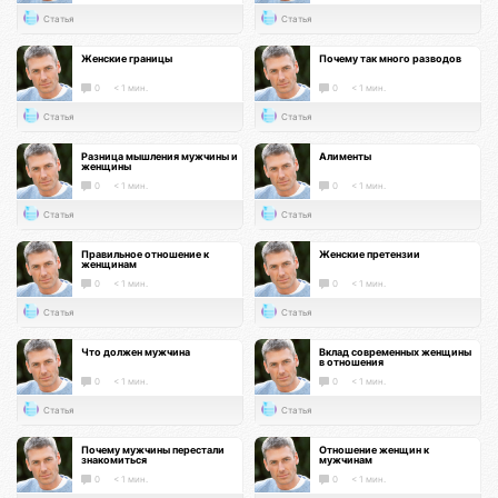
Статья
Статья
Женские границы
Почему так много разводов
0
< 1 мин.
0
< 1 мин.
Статья
Статья
Разница мышления мужчины и
Алименты
женщины
0
< 1 мин.
0
< 1 мин.
Статья
Статья
Правильное отношение к
Женские претензии
женщинам
0
< 1 мин.
0
< 1 мин.
Статья
Статья
Что должен мужчина
Вклад современных женщины
в отношения
0
< 1 мин.
0
< 1 мин.
Статья
Статья
Почему мужчины перестали
Отношение женщин к
знакомиться
мужчинам
0
< 1 мин.
0
< 1 мин.