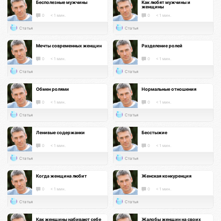
Бесполезные мужчины
Как любят мужчины и
женщины
0
< 1 мин.
0
< 1 мин.
Статья
Статья
Мечты современных женщин
Разделение ролей
0
< 1 мин.
0
< 1 мин.
Статья
Статья
Обмен ролями
Нормальные отношения
0
< 1 мин.
0
< 1 мин.
Статья
Статья
Ленивые содержанки
Бесстыжие
0
< 1 мин.
0
< 1 мин.
Статья
Статья
Когда женщина любит
Женская конкуренция
0
< 1 мин.
0
< 1 мин.
Статья
Статья
Как женщины набивают себе
Жалобы женщин на своих