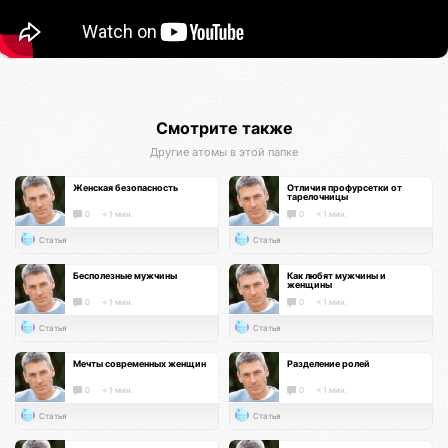
Смотрите также
Другие атомы в этой папке
Женская безопасность
Отличия профурсетки от
тарелочницы
0
< 1 мин.
0
< 1 мин.
Статья
Статья
Бесполезные мужчины
Как любят мужчины и
женщины
0
< 1 мин.
0
< 1 мин.
Статья
Статья
Мечты современных женщин
Разделение ролей
0
< 1 мин.
0
< 1 мин.
Статья
Статья