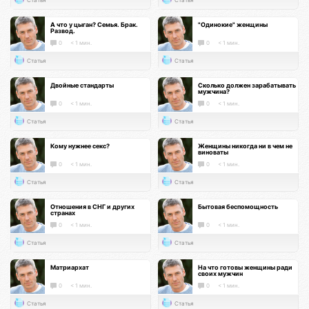
А что у цыган? Семья. Брак.
"Одинокие" женщины
Развод.
0
< 1 мин.
0
< 1 мин.
Статья
Статья
Двойные стандарты
Сколько должен зарабатывать
мужчина?
0
< 1 мин.
0
< 1 мин.
Статья
Статья
Кому нужнее секс?
Женщины никогда ни в чем не
виноваты
0
< 1 мин.
0
< 1 мин.
Статья
Статья
Отношения в СНГ и других
Бытовая беспомощность
странах
0
< 1 мин.
0
< 1 мин.
Статья
Статья
Матриархат
На что готовы женщины ради
своих мужчин
0
< 1 мин.
0
< 1 мин.
Статья
Статья