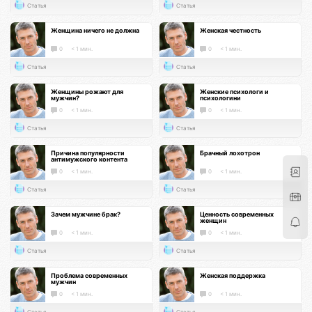
Статья
Статья
Женщина ничего не должна
Женская честность
0
< 1 мин.
0
< 1 мин.
Статья
Статья
Женщины рожают для
Женские психологи и
мужчин?
психологини
0
< 1 мин.
0
< 1 мин.
Статья
Статья
Причина популярности
Брачный лохотрон
антимужского контента
0
< 1 мин.
0
< 1 мин.
Статья
Статья
Зачем мужчине брак?
Ценность современных
женщин
0
< 1 мин.
0
< 1 мин.
Статья
Статья
Проблема современных
Женская поддержка
мужчин
0
< 1 мин.
0
< 1 мин.
Статья
Статья