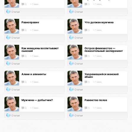
0
< 1 мин.
0
< 1 мин.
Статья
Статья
Равноправие
Что должен мужчина
0
< 1 мин.
0
< 1 мин.
Статья
Статья
Как женщины воспитывают
Остров феминисток —
сыновей
показательный эксперимент
0
< 1 мин.
0
< 1 мин.
Статья
Статья
Алени и алименты
Укоренившийся женский
абьюз
0
< 1 мин.
0
< 1 мин.
Статья
Статья
Мужчина — добытчик?
Равенство полов
0
< 1 мин.
0
< 1 мин.
Статья
Статья