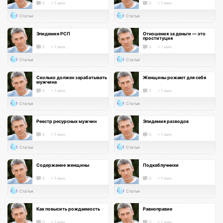
0
< 1 мин.
0
< 1 мин.
Статья
Статья
Эпидемия РСП
Отношения за деньги — это
проституция
0
< 1 мин.
0
< 1 мин.
Статья
Статья
Сколько должен зарабатывать
Женщины рожают для себя
мужчина
0
< 1 мин.
0
< 1 мин.
Статья
Статья
Реестр ресурсных мужчин
Эпидемия разводов
0
< 1 мин.
0
< 1 мин.
Статья
Статья
Содержание женщины
Подкаблучники
0
< 1 мин.
0
< 1 мин.
Статья
Статья
Как повысить рождаемость
Равноправие
0
< 1 мин.
0
< 1 мин.