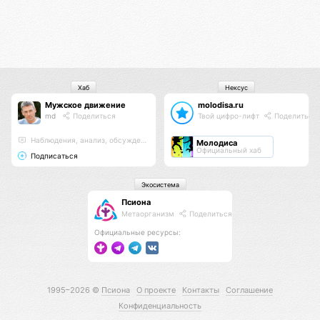
Хаб
Нексус
Мужское движение
molodisa.ru
md
Поделиться
Твой цифро-лифт
Поделиться
Наблюдения, анализ, обсуждения
Молодиса
Официальный хаб
Подписаться
Экосистема
Псиона
Метаорганизм
Поделиться
Официальные ресурсы:
1995–2026 ©
Псиона
О проекте
Контакты
Соглашение
Конфиденциальность