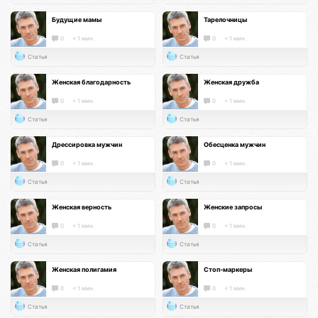
Будущие мамы
Тарелочницы
0
< 1 мин.
0
< 1 мин.
Статья
Статья
Женская благодарность
Женская дружба
0
< 1 мин.
0
< 1 мин.
Статья
Статья
Дрессировка мужчин
Обесценка мужчин
0
< 1 мин.
0
< 1 мин.
Статья
Статья
Женская верность
Женские запросы
0
< 1 мин.
0
< 1 мин.
Статья
Статья
Женская полигамия
Стоп-маркеры
0
< 1 мин.
0
< 1 мин.
Статья
Статья