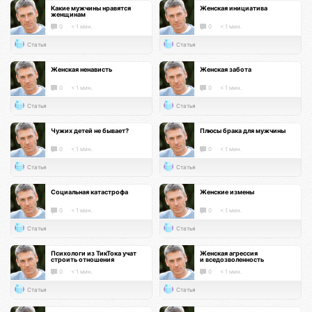
Какие мужчины нравятся
Женская инициатива
женщинам
0
< 1 мин.
0
< 1 мин.
Статья
Статья
Женская ненависть
Женская забота
0
< 1 мин.
0
< 1 мин.
Статья
Статья
Чужих детей не бывает?
Плюсы брака для мужчины
0
< 1 мин.
0
< 1 мин.
Статья
Статья
Социальная катастрофа
Женские измены
0
< 1 мин.
0
< 1 мин.
Статья
Статья
Психологи из ТикТока учат
Женская агрессия
строить отношения
и вседозволенность
0
< 1 мин.
0
< 1 мин.
Статья
Статья