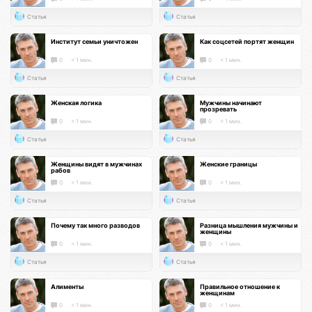
Статья
Статья
Институт семьи уничтожен
Как соцсетей портят женщин
0
< 1 мин.
0
< 1 мин.
Статья
Статья
Женская логика
Мужчины начинают
прозревать
0
< 1 мин.
0
< 1 мин.
Статья
Статья
Женщины видят в мужчинах
Женские границы
рабов
0
< 1 мин.
0
< 1 мин.
Статья
Статья
Почему так много разводов
Разница мышления мужчины и
женщины
0
< 1 мин.
0
< 1 мин.
Статья
Статья
Алименты
Правильное отношение к
женщинам
0
< 1 мин.
0
< 1 мин.