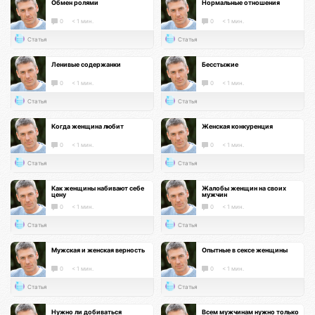
Обмен ролями
Нормальные отношения
0
< 1 мин.
0
< 1 мин.
Статья
Статья
Ленивые содержанки
Бесстыжие
0
< 1 мин.
0
< 1 мин.
Статья
Статья
Когда женщина любит
Женская конкуренция
0
< 1 мин.
0
< 1 мин.
Статья
Статья
Как женщины набивают себе
Жалобы женщин на своих
цену
мужчин
0
< 1 мин.
0
< 1 мин.
Статья
Статья
Мужская и женская верность
Опытные в сексе женщины
0
< 1 мин.
0
< 1 мин.
Статья
Статья
Нужно ли добиваться
Всем мужчинам нужно только