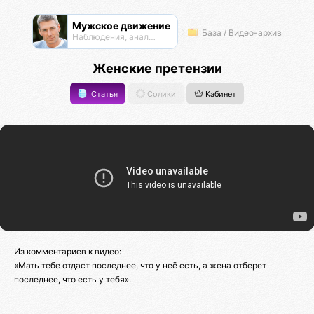
Мужское движение
База / Видео-архив
Наблюдения, анализ, обсуждения
Женские претензии
Статья
Солики
Кабинет
Из комментариев к видео:
«Мать тебе отдаст последнее, что у неё есть, а жена отберет
последнее, что есть у тебя».