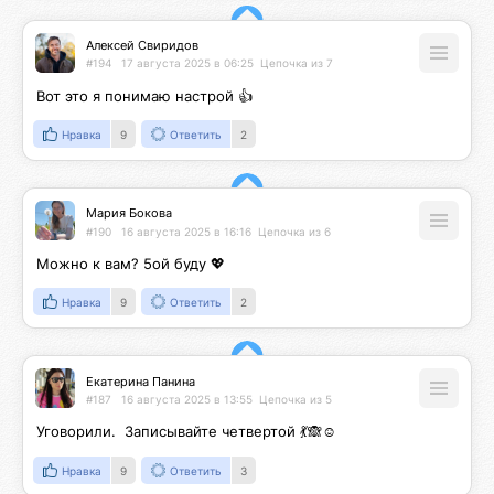
Алексей Свиридов
#194
17 августа 2025 в 06:25
Цепочка из 7
Вот это я понимаю настрой 👍
Нравка
9
Ответить
2
Мария Бокова
#190
16 августа 2025 в 16:16
Цепочка из 6
Можно к вам? 5ой буду 💖
Нравка
9
Ответить
2
Екатерина Панина
#187
16 августа 2025 в 13:55
Цепочка из 5
Уговорили.  Записывайте четвертой 💃🙈☺️
Нравка
9
Ответить
3