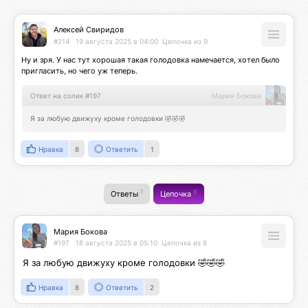
Алексей Свиридов
#214
19 августа 2025 в 04:00
Цепочка из 9
Ну и зря. У нас тут хорошая такая голодовка намечается, хотел было 
пригласить, но чего уж теперь.
Ответ на солик #197
Мария Бокова
Я за любую движуху кроме голодовки 🤣🤣🤣
Нравка
8
Ответить
1
1
8
Ответы
Цепочка
Мария Бокова
#197
18 августа 2025 в 05:10
Цепочка из 8
Я за любую движуху кроме голодовки 🤣🤣🤣
Нравка
8
Ответить
2