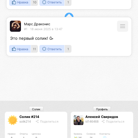
Нравка
10
Ответить
1
Марс Драконис
#1
18 июня 2025 в 13:47
Это первый солик! 🥳
Нравка
11
Ответить
1
Солик
Профиль
Солик #214
Алексей Свиридов
solik214
Поделиться
id146468
Поделиться
Нравки
Ответы
Цепочка
Уровень
Соликов
Контакты
8
1
9
35
21