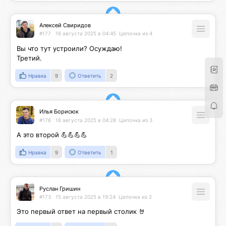
Алексей Свиридов
#177
16 августа 2025 в 04:45
Цепочка из 4
Вы что тут устроили? Осуждаю!

Третий.
Нравка
9
Ответить
2
Илья Борисюк
#176
16 августа 2025 в 04:28
Цепочка из 3
А это второй 💪💪💪💪
Нравка
9
Ответить
1
Руслан Гришин
#173
15 августа 2025 в 19:24
Цепочка из 2
Это первый ответ на первый столик 🤘