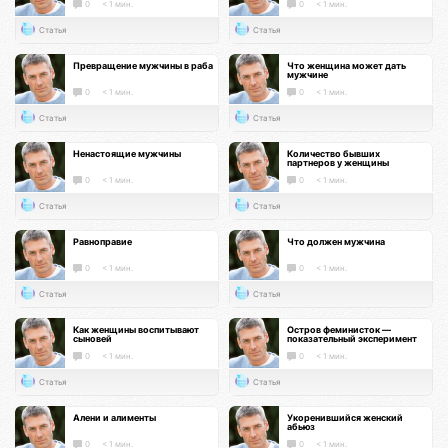
0
< 1 мин.
0
< 1 мин.
Статья
Статья
Превращение мужчины в раба
Что женщина может дать
мужчине
0
< 1 мин.
0
< 1 мин.
Статья
Статья
Ненастоящие мужчины
Количество бывших
партнеров у женщины
0
< 1 мин.
0
< 1 мин.
Статья
Статья
Равноправие
Что должен мужчина
0
< 1 мин.
0
< 1 мин.
Статья
Статья
Как женщины воспитывают
Остров феминисток —
сыновей
показательный эксперимент
0
< 1 мин.
0
< 1 мин.
Статья
Статья
Алени и алименты
Укоренившийся женский
абьюз
0
< 1 мин.
0
< 1 мин.