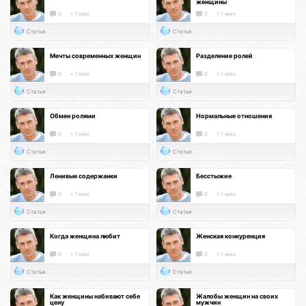
женщины
0
< 1 мин.
0
< 1 мин.
Статья
Статья
Мечты современных женщин
Разделение ролей
0
< 1 мин.
0
< 1 мин.
Статья
Статья
Обмен ролями
Нормальные отношения
0
< 1 мин.
0
< 1 мин.
Статья
Статья
Ленивые содержанки
Бесстыжие
0
< 1 мин.
0
< 1 мин.
Статья
Статья
Когда женщина любит
Женская конкуренция
0
< 1 мин.
0
< 1 мин.
Статья
Статья
Как женщины набивают себе
Жалобы женщин на своих
цену
мужчин