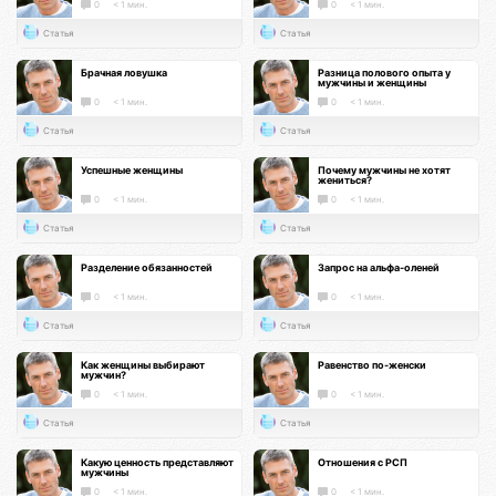
0
< 1 мин.
0
< 1 мин.
Статья
Статья
Брачная ловушка
Разница полового опыта у
мужчины и женщины
0
< 1 мин.
0
< 1 мин.
Статья
Статья
Успешные женщины
Почему мужчины не хотят
жениться?
0
< 1 мин.
0
< 1 мин.
Статья
Статья
Разделение обязанностей
Запрос на альфа-оленей
0
< 1 мин.
0
< 1 мин.
Статья
Статья
Как женщины выбирают
Равенство по-женски
мужчин?
0
< 1 мин.
0
< 1 мин.
Статья
Статья
Какую ценность представляют
Отношения с РСП
мужчины
0
< 1 мин.
0
< 1 мин.