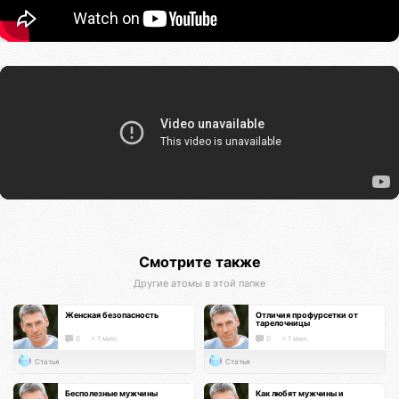
Смотрите также
Другие атомы в этой папке
Женская безопасность
Отличия профурсетки от
тарелочницы
0
< 1 мин.
0
< 1 мин.
Статья
Статья
Бесполезные мужчины
Как любят мужчины и