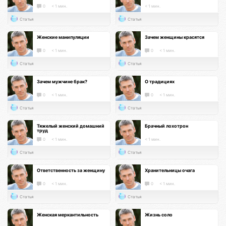
0
< 1 мин.
< 1 мин.
Статья
Статья
Женские манипуляции
Зачем женщины красятся
0
< 1 мин.
0
< 1 мин.
Статья
Статья
Зачем мужчине брак?
О традициях
0
< 1 мин.
0
< 1 мин.
Статья
Статья
Тяжелый женский домашний
Брачный лохотрон
труд
0
< 1 мин.
< 1 мин.
Статья
Статья
Ответственность за женщину
Хранительницы очага
0
< 1 мин.
0
< 1 мин.
Статья
Статья
Женская меркантильность
Жизнь соло