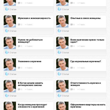
0
< 1 мин.
0
< 1 мин.
Статья
Статья
Мужская и женская верность
Опытные в сексе женщины
0
< 1 мин.
0
< 1 мин.
Статья
Статья
Нужно ли добиваться
Всем мужчинам нужно только
женщину?
одно?
0
< 1 мин.
0
< 1 мин.
Статья
Статья
Уважение к мужчине
Где нормальные мужчины?
0
< 1 мин.
0
< 1 мин.
Статья
Статья
В Китае начали менять
Ответственность мужчин и
антимужские законы
женщин
0
< 1 мин.
0
< 1 мин.
Статья
Статья
Когда женщина проходит
Оформление квартиры на мать
сложности с мужчиной
мужчины