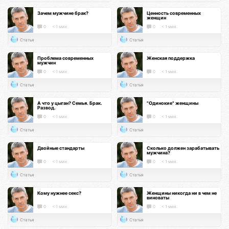
Зачем мужчине брак?
Ценность современных
женщин
0
< 1 мин.
0
< 1 мин.
Статья
Статья
Проблема современных
Женская поддержка
мужчин
0
< 1 мин.
0
< 1 мин.
Статья
Статья
А что у цыган? Семья. Брак.
"Одинокие" женщины
Развод.
0
< 1 мин.
0
< 1 мин.
Статья
Статья
Двойные стандарты
Сколько должен зарабатывать
мужчина?
0
< 1 мин.
0
< 1 мин.
Статья
Статья
Кому нужнее секс?
Женщины никогда ни в чем не
виноваты
0
< 1 мин.
0
< 1 мин.
Статья
Статья