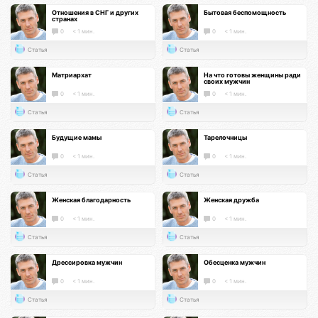
Отношения в СНГ и других
Бытовая беспомощность
странах
0
< 1 мин.
0
< 1 мин.
Статья
Статья
Матриархат
На что готовы женщины ради
своих мужчин
0
< 1 мин.
0
< 1 мин.
Статья
Статья
Будущие мамы
Тарелочницы
0
< 1 мин.
0
< 1 мин.
Статья
Статья
Женская благодарность
Женская дружба
0
< 1 мин.
0
< 1 мин.
Статья
Статья
Дрессировка мужчин
Обесценка мужчин
0
< 1 мин.
0
< 1 мин.
Статья
Статья