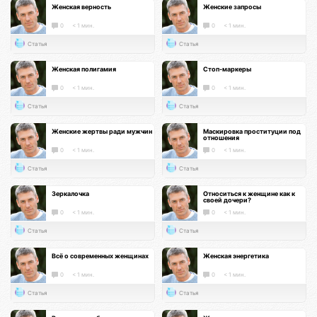
Женская верность
Женские запросы
0
< 1 мин.
0
< 1 мин.
Статья
Статья
Женская полигамия
Стоп-маркеры
0
< 1 мин.
0
< 1 мин.
Статья
Статья
Женские жертвы ради мужчин
Маскировка проституции под
отношения
0
< 1 мин.
0
< 1 мин.
Статья
Статья
Зеркалочка
Относиться к женщине как к
своей дочери?
0
< 1 мин.
0
< 1 мин.
Статья
Статья
Всё о современных женщинах
Женская энергетика
0
< 1 мин.
0
< 1 мин.
Статья
Статья