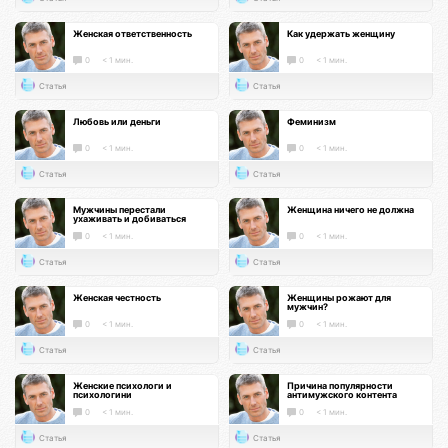
Женская ответственность
Как удержать женщину
0
< 1 мин.
0
< 1 мин.
Статья
Статья
Любовь или деньги
Феминизм
0
< 1 мин.
0
< 1 мин.
Статья
Статья
Мужчины перестали
Женщина ничего не должна
ухаживать и добиваться
0
< 1 мин.
0
< 1 мин.
Статья
Статья
Женская честность
Женщины рожают для
мужчин?
0
< 1 мин.
0
< 1 мин.
Статья
Статья
Женские психологи и
Причина популярности
психологини
антимужского контента
0
< 1 мин.
0
< 1 мин.
Статья
Статья