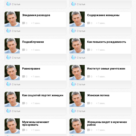
Статья
Статья
Эпидемия разводов
Содержание женщины
0
< 1 мин.
0
< 1 мин.
Статья
Статья
Подкаблучники
Как повысить рождаемость
0
< 1 мин.
0
< 1 мин.
Статья
Статья
Равноправие
Институт семьи уничтожен
0
< 1 мин.
0
< 1 мин.
Статья
Статья
Как соцсетей портят женщин
Женская логика
0
< 1 мин.
0
< 1 мин.
Статья
Статья
Мужчины начинают
Женщины видят в мужчинах
прозревать
рабов
0
< 1 мин.
0
< 1 мин.