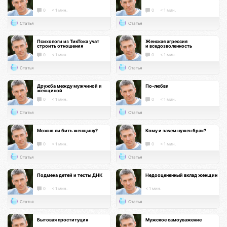
0
< 1 мин.
0
< 1 мин.
Статья
Статья
Психологи из ТикТока учат
Женская агрессия
строить отношения
и вседозволенность
0
< 1 мин.
0
< 1 мин.
Статья
Статья
Дружба между мужчиной и
По-любви
женщиной
0
< 1 мин.
0
< 1 мин.
Статья
Статья
Можно ли бить женщину?
Кому и зачем нужен брак?
0
< 1 мин.
0
< 1 мин.
Статья
Статья
Подмена детей и тесты ДНК
Недооцененный вклад женщин
0
< 1 мин.
< 1 мин.
Статья
Статья
Бытовая проституция
Мужское самоуважение