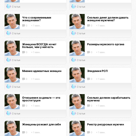
Статья
Статья
Что с современными
Сколько денег должен давать
женщинами?
женщине мужчина?
0
< 1 мин.
0
< 1 мин.
Статья
Статья
Женщина ВСЕГДА хочет
Размеры мужского органа
больше, чем у неё есть
0
< 1 мин.
0
< 1 мин.
Статья
Статья
Мнение адекватных женщин
Эпидемия РСП
0
< 1 мин.
0
< 1 мин.
Статья
Статья
Отношения за деньги — это
Сколько должен зарабатывать
проституция
мужчина
0
< 1 мин.
0
< 1 мин.
Статья
Статья
Женщины рожают для себя
Реестр ресурсных мужчин
0
< 1 мин.
0
< 1 мин.