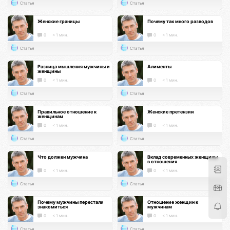
Статья
Статья
Женские границы
Почему так много разводов
0
< 1 мин.
0
< 1 мин.
Статья
Статья
Разница мышления мужчины и
Алименты
женщины
0
< 1 мин.
0
< 1 мин.
Статья
Статья
Правильное отношение к
Женские претензии
женщинам
0
< 1 мин.
0
< 1 мин.
Статья
Статья
Что должен мужчина
Вклад современных женщины
в отношения
0
< 1 мин.
0
< 1 мин.
Статья
Статья
Почему мужчины перестали
Отношение женщин к
знакомиться
мужчинам
0
< 1 мин.
0
< 1 мин.
Статья
Статья