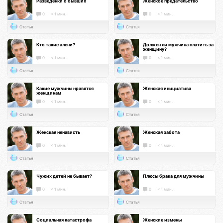
Разведенки о бывших
Женское предательство
0
< 1 мин.
0
< 1 мин.
Статья
Статья
Кто такие алени?
Должен ли мужчина платить за
женщину?
0
< 1 мин.
0
< 1 мин.
Статья
Статья
Какие мужчины нравятся
Женская инициатива
женщинам
0
< 1 мин.
0
< 1 мин.
Статья
Статья
Женская ненависть
Женская забота
0
< 1 мин.
0
< 1 мин.
Статья
Статья
Чужих детей не бывает?
Плюсы брака для мужчины
0
< 1 мин.
0
< 1 мин.
Статья
Статья
Социальная катастрофа
Женские измены