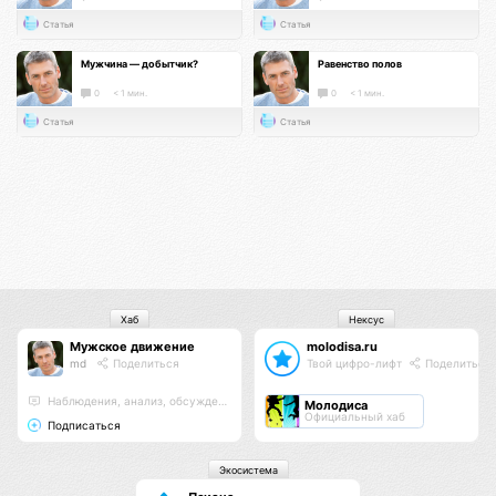
Статья
Статья
Мужчина — добытчик?
Равенство полов
0
< 1 мин.
0
< 1 мин.
Статья
Статья
Хаб
Нексус
Мужское движение
molodisa.ru
md
Поделиться
Твой цифро-лифт
Поделиться
Наблюдения, анализ, обсуждения
Молодиса
Официальный хаб
Подписаться
Экосистема